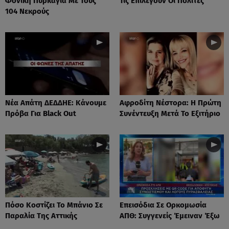
Φονική Πυρκαγιά Με Τους
Τις Επιλέγουν Οι Πολίτες
104 Νεκρούς
Νέα Απάτη ΔΕΔΔΗΕ: Κάνουμε
Αφροδίτη Νέστορα: H Πρώτη
Πρόβα Για Black Out
Συνέντευξη Μετά Το Εξιτήριο
Πόσο Κοστίζει Το Μπάνιο Σε
Επεισόδια Σε Ορκομωσία
Παραλία Της Αττικής
ΑΠΘ: Συγγενείς Έμειναν Έξω