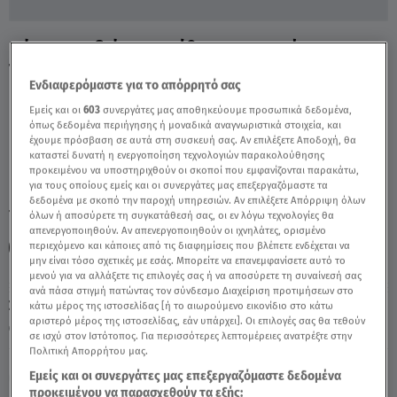
Πάτρα Παιδιά: Τι Κατέθεσε Ο Γιατρός Της
Τζωρτζίνας - Video
Ενδιαφερόμαστε για το απόρρητό σας
Εμείς και οι
603
συνεργάτες μας αποθηκεύουμε προσωπικά δεδομένα,
όπως δεδομένα περιήγησης ή μοναδικά αναγνωριστικά στοιχεία, και
έχουμε πρόσβαση σε αυτά στη συσκευή σας. Αν επιλέξετε Αποδοχή, θα
καταστεί δυνατή η ενεργοποίηση τεχνολογιών παρακολούθησης
προκειμένου να υποστηριχθούν οι σκοποί που εμφανίζονται παρακάτω,
για τους οποίους εμείς και οι συνεργάτες μας επεξεργαζόμαστε τα
δεδομένα με σκοπό την παροχή υπηρεσιών. Αν επιλέξετε Απόρριψη όλων
TAGS:
ΠΑΤΡΑ
ΠΑΤΡΑ ΠΑΙΔΙΑ
ΤΖΩΡΤΖΙΝΑ
όλων ή αποσύρετε τη συγκατάθεσή σας, οι εν λόγω τεχνολογίες θα
απενεργοποιηθούν. Αν απενεργοποιηθούν οι ιχνηλάτες, ορισμένο
περιεχόμενο και κάποιες από τις διαφημίσεις που βλέπετε ενδέχεται να
ΡΟΥΛΑ ΠΙΣΠΙΡΙΓΚΟΥ
μην είναι τόσο σχετικές με εσάς. Μπορείτε να επανεμφανίσετε αυτό το
μενού για να αλλάξετε τις επιλογές σας ή να αποσύρετε τη συναίνεσή σας
ανά πάσα στιγμή πατώντας τον σύνδεσμο Διαχείριση προτιμήσεων στο
Σάββατο 8 Αυγούστου 2026
κάτω μέρος της ιστοσελίδας [ή το αιωρούμενο εικονίδιο στο κάτω
αριστερό μέρος της ιστοσελίδας, εάν υπάρχει]. Οι επιλογές σας θα τεθούν
11.04.22, 23:19
ΕΛΛΑΔΑ
σε ισχύ στον Ιστότοπος. Για περισσότερες λεπτομέρειες ανατρέξτε στην
Πολιτική Απορρήτου μας.
Εμείς και οι συνεργάτες μας επεξεργαζόμαστε δεδομένα
προκειμένου να παρασχεθούν τα εξής: