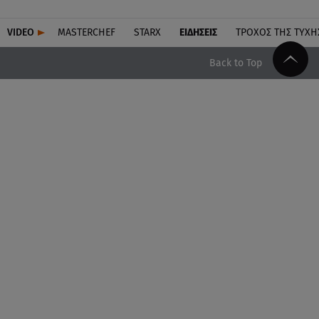
VIDEO
MASTERCHEF
STARX
ΕΙΔΉΣΕΙΣ
ΤΡΟΧΌΣ ΤΗΣ ΤΎΧΗ
Back to Top