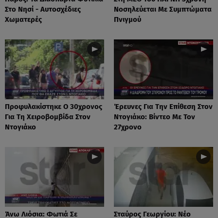
Στο Νησί - Αυτοσχέδιες
Νοσηλεύεται Με Συμπτώματα
Χωματερές
Πνιγμού
Προφυλακίστηκε Ο 30χρονος
Έρευνες Για Την Επίθεση Στον
Για Τη Χειροβομβίδα Στον
Ντογιάκο: Βίντεο Με Τον
Ντογιάκο
27χρονο
Άνω Λιόσια: Φωτιά Σε
Σταύρος Γεωργίου: Νέο