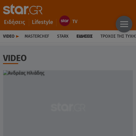
Ειδήσεις
Lifestyle
VIDEO
MASTERCHEF
STARX
ΕΙΔΉΣΕΙΣ
ΤΡΟΧΌΣ ΤΗΣ ΤΎΧΗ
VIDEO