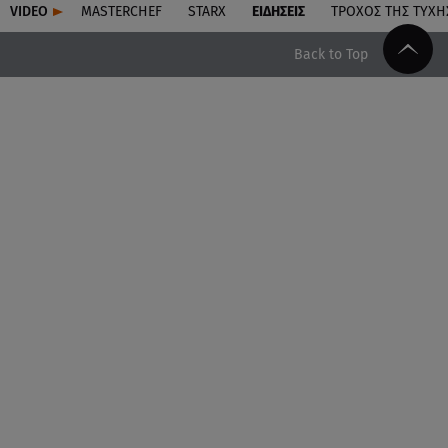
VIDEO
MASTERCHEF
STARX
ΕΙΔΉΣΕΙΣ
ΤΡΟΧΌΣ ΤΗΣ ΤΎΧΗ
Back to Top