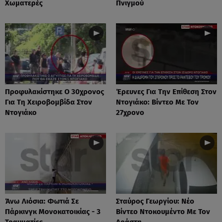
Χωματερές
Πνιγμού
Προφυλακίστηκε Ο 30χρονος
Έρευνες Για Την Επίθεση Στον
Για Τη Χειροβομβίδα Στον
Ντογιάκο: Βίντεο Με Τον
Ντογιάκο
27χρονο
Άνω Λιόσια: Φωτιά Σε
Σταύρος Γεωργίου: Νέο
Πάρκινγκ Μονοκατοικίας - 3
Βίντεο Ντοκουμέντο Με Τον
Τραυματίες
Δράστη