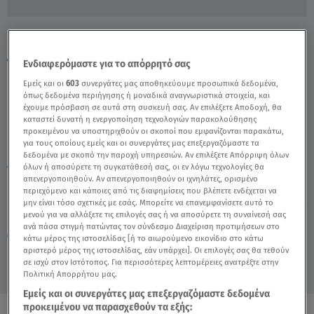
Πάτρα: Γιατί Παραιτήθηκε Ο Δεύτερος
Δικηγόρος Της Ρούλας - Video
Ενδιαφερόμαστε για το απόρρητό σας
Εμείς και οι
603
συνεργάτες μας αποθηκεύουμε προσωπικά δεδομένα,
όπως δεδομένα περιήγησης ή μοναδικά αναγνωριστικά στοιχεία, και
έχουμε πρόσβαση σε αυτά στη συσκευή σας. Αν επιλέξετε Αποδοχή, θα
καταστεί δυνατή η ενεργοποίηση τεχνολογιών παρακολούθησης
προκειμένου να υποστηριχθούν οι σκοποί που εμφανίζονται παρακάτω,
για τους οποίους εμείς και οι συνεργάτες μας επεξεργαζόμαστε τα
δεδομένα με σκοπό την παροχή υπηρεσιών. Αν επιλέξετε Απόρριψη όλων
όλων ή αποσύρετε τη συγκατάθεσή σας, οι εν λόγω τεχνολογίες θα
TAGS:
ΡΟΥΛΑ ΠΙΣΠΙΡΙΓΚΟΥ
απενεργοποιηθούν. Αν απενεργοποιηθούν οι ιχνηλάτες, ορισμένο
περιεχόμενο και κάποιες από τις διαφημίσεις που βλέπετε ενδέχεται να
μην είναι τόσο σχετικές με εσάς. Μπορείτε να επανεμφανίσετε αυτό το
μενού για να αλλάξετε τις επιλογές σας ή να αποσύρετε τη συναίνεσή σας
Κυριακή 9 Αυγούστου 2026
ανά πάσα στιγμή πατώντας τον σύνδεσμο Διαχείριση προτιμήσεων στο
01.04.22, 19:49
ΕΛΛΑΔΑ
κάτω μέρος της ιστοσελίδας [ή το αιωρούμενο εικονίδιο στο κάτω
αριστερό μέρος της ιστοσελίδας, εάν υπάρχει]. Οι επιλογές σας θα τεθούν
σε ισχύ στον Ιστότοπος. Για περισσότερες λεπτομέρειες ανατρέξτε στην
Πολιτική Απορρήτου μας.
Εμείς και οι συνεργάτες μας επεξεργαζόμαστε δεδομένα
προκειμένου να παρασχεθούν τα εξής: