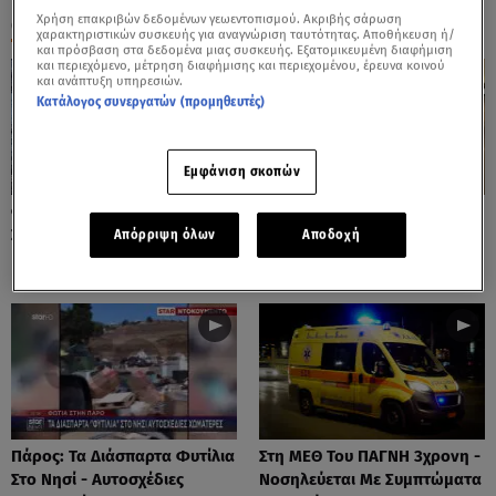
Χρήση επακριβών δεδομένων γεωεντοπισμού. Ακριβής σάρωση
ΟΛΑ ΤΑ ΒΙΝΤΕΟ
χαρακτηριστικών συσκευής για αναγνώριση ταυτότητας. Αποθήκευση ή/
και πρόσβαση στα δεδομένα μιας συσκευής. Εξατομικευμένη διαφήμιση
και περιεχόμενο, μέτρηση διαφήμισης και περιεχομένου, έρευνα κοινού
και ανάπτυξη υπηρεσιών.
Κατάλογος συνεργατών (προμηθευτές)
Εμφάνιση σκοπών
Φωτιές: Στάχτη Το Πράσινο
Πόρτο Ράφτη: Bίντεο
Στολίδι Της Δυτικής Αττικής
Ντοκουμέντο Από Το
Απόρριψη όλων
Αποδοχή
Θανατηφόρο Τροχαίο
Πάρος: Τα Διάσπαρτα Φυτίλια
Στη ΜΕΘ Του ΠΑΓΝΗ 3χρονη -
Στο Νησί - Αυτοσχέδιες
Νοσηλεύεται Με Συμπτώματα