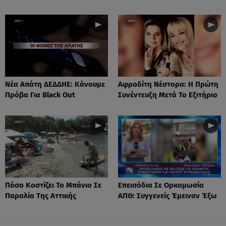
Νέα Απάτη ΔΕΔΔΗΕ: Κάνουμε
Αφροδίτη Νέστορα: H Πρώτη
Πρόβα Για Black Out
Συνέντευξη Μετά Το Εξιτήριο
Πόσο Κοστίζει Το Μπάνιο Σε
Επεισόδια Σε Ορκομωσία
Παραλία Της Αττικής
ΑΠΘ: Συγγενείς Έμειναν Έξω