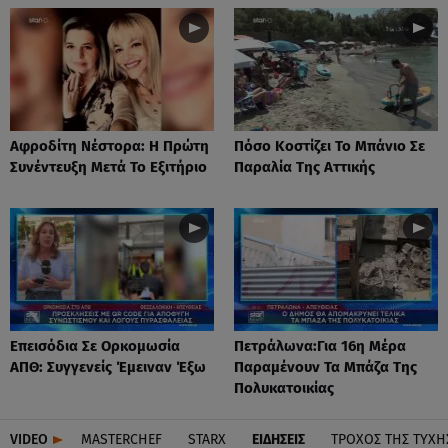
Αφροδίτη Νέστορα: H Πρώτη
Πόσο Κοστίζει Το Μπάνιο Σε
Συνέντευξη Μετά Το Εξιτήριο
Παραλία Της Αττικής
Επεισόδια Σε Ορκομωσία
Πετράλωνα:Για 16η Μέρα
ΑΠΘ: Συγγενείς Έμειναν Έξω
Παραμένουν Τα Μπάζα Της
Πολυκατοικίας
VIDEO
MASTERCHEF
STARX
ΕΙΔΉΣΕΙΣ
ΤΡΟΧΌΣ ΤΗΣ ΤΎΧΗ