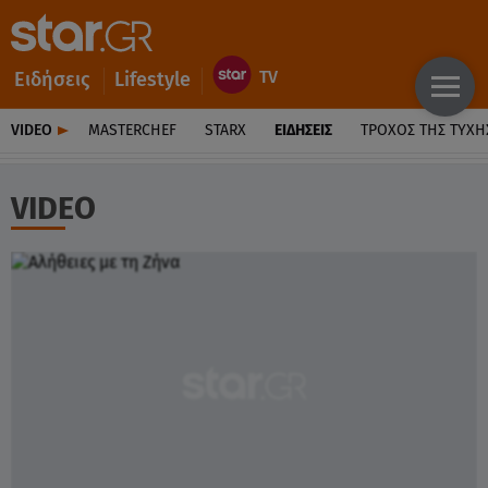
Ειδήσεις
Lifestyle
VIDEO
MASTERCHEF
STARX
ΕΙΔΉΣΕΙΣ
ΤΡΟΧΌΣ ΤΗΣ ΤΎΧΗ
VIDEO