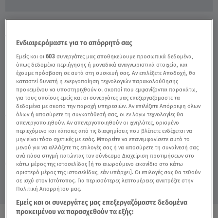
Πάτρα: Τι Λένε Οι Γιατροί Για Τους Θανάτους
Των Κοριτσιών - Video
Ενδιαφερόμαστε για το απόρρητό σας
Εμείς και οι
603
συνεργάτες μας αποθηκεύουμε προσωπικά δεδομένα,
όπως δεδομένα περιήγησης ή μοναδικά αναγνωριστικά στοιχεία, και
έχουμε πρόσβαση σε αυτά στη συσκευή σας. Αν επιλέξετε Αποδοχή, θα
καταστεί δυνατή η ενεργοποίηση τεχνολογιών παρακολούθησης
προκειμένου να υποστηριχθούν οι σκοποί που εμφανίζονται παρακάτω,
για τους οποίους εμείς και οι συνεργάτες μας επεξεργαζόμαστε τα
δεδομένα με σκοπό την παροχή υπηρεσιών. Αν επιλέξετε Απόρριψη όλων
όλων ή αποσύρετε τη συγκατάθεσή σας, οι εν λόγω τεχνολογίες θα
TAGS:
ΑΛΗΘΕΙΕΣ ΜΕ ΤΗ ΖΗΝΑ
ΠΑΤΡΑ
απενεργοποιηθούν. Αν απενεργοποιηθούν οι ιχνηλάτες, ορισμένο
περιεχόμενο και κάποιες από τις διαφημίσεις που βλέπετε ενδέχεται να
μην είναι τόσο σχετικές με εσάς. Μπορείτε να επανεμφανίσετε αυτό το
μενού για να αλλάξετε τις επιλογές σας ή να αποσύρετε τη συναίνεσή σας
Παρασκευή 7 Αυγούστου 2026
ανά πάσα στιγμή πατώντας τον σύνδεσμο Διαχείριση προτιμήσεων στο
κάτω μέρος της ιστοσελίδας [ή το αιωρούμενο εικονίδιο στο κάτω
03.03.22, 17:30
ΕΛΛΑΔΑ
αριστερό μέρος της ιστοσελίδας, εάν υπάρχει]. Οι επιλογές σας θα τεθούν
σε ισχύ στον Ιστότοπος. Για περισσότερες λεπτομέρειες ανατρέξτε στην
Πολιτική Απορρήτου μας.
Εμείς και οι συνεργάτες μας επεξεργαζόμαστε δεδομένα
προκειμένου να παρασχεθούν τα εξής: