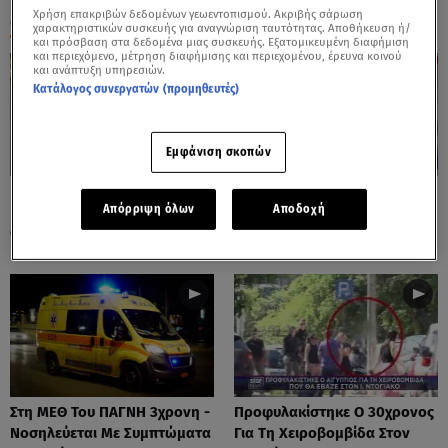
Χρήση επακριβών δεδομένων γεωεντοπισμού. Ακριβής σάρωση
ΟΛΑ ΤΑ ΒΙΝΤΕΟ
χαρακτηριστικών συσκευής για αναγνώριση ταυτότητας. Αποθήκευση ή/
και πρόσβαση στα δεδομένα μιας συσκευής. Εξατομικευμένη διαφήμιση
και περιεχόμενο, μέτρηση διαφήμισης και περιεχομένου, έρευνα κοινού
και ανάπτυξη υπηρεσιών.
Κατάλογος συνεργατών (προμηθευτές)
Εμφάνιση σκοπών
Πόρτο Ράφτη: Bίντεο
Πάρος: Τα Διάσπαρτα Φυτίλια
Απόρριψη όλων
Αποδοχή
Ντοκουμέντο Από Το
Στο Νησί - Αυτοσχέδιες
Θανατηφόρο Τροχαίο
Χωματερές
Στη ΜΕΘ Του ΠΑΓΝΗ 3χρονη -
Προφυλακίστηκε Ο 30χρονος
Νοσηλεύεται Με Συμπτώματα
Για Τη Χειροβομβίδα Στον