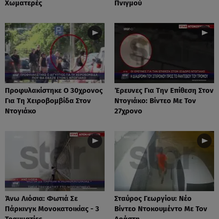
Χωματερές
Πνιγμού
Προφυλακίστηκε Ο 30χρονος
Έρευνες Για Την Επίθεση Στον
Για Τη Χειροβομβίδα Στον
Ντογιάκο: Βίντεο Με Τον
Ντογιάκο
27χρονο
Άνω Λιόσια: Φωτιά Σε
Σταύρος Γεωργίου: Νέο
Πάρκινγκ Μονοκατοικίας - 3
Βίντεο Ντοκουμέντο Με Τον
Τραυματίες
Δράστη