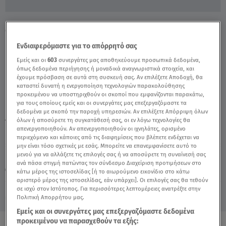
Μετάλλαξη Όμικρον: Πόσο Πιθανό Είναι Να
Επικρατήσει; - Video
Ενδιαφερόμαστε για το απόρρητό σας
Εμείς και οι
603
συνεργάτες μας αποθηκεύουμε προσωπικά δεδομένα,
όπως δεδομένα περιήγησης ή μοναδικά αναγνωριστικά στοιχεία, και
έχουμε πρόσβαση σε αυτά στη συσκευή σας. Αν επιλέξετε Αποδοχή, θα
καταστεί δυνατή η ενεργοποίηση τεχνολογιών παρακολούθησης
προκειμένου να υποστηριχθούν οι σκοποί που εμφανίζονται παρακάτω,
για τους οποίους εμείς και οι συνεργάτες μας επεξεργαζόμαστε τα
δεδομένα με σκοπό την παροχή υπηρεσιών. Αν επιλέξετε Απόρριψη όλων
όλων ή αποσύρετε τη συγκατάθεσή σας, οι εν λόγω τεχνολογίες θα
TAGS:
ΚΟΡΩΝΟΪΟΣ
ΚΟΡΟΝΟΪΟΣ
ΜΕΤΑΛΛΑΞΗ ΟΜΙΚΡΟΝ
απενεργοποιηθούν. Αν απενεργοποιηθούν οι ιχνηλάτες, ορισμένο
περιεχόμενο και κάποιες από τις διαφημίσεις που βλέπετε ενδέχεται να
μην είναι τόσο σχετικές με εσάς. Μπορείτε να επανεμφανίσετε αυτό το
μενού για να αλλάξετε τις επιλογές σας ή να αποσύρετε τη συναίνεσή σας
Παρασκευή 7 Αυγούστου 2026
ανά πάσα στιγμή πατώντας τον σύνδεσμο Διαχείριση προτιμήσεων στο
27.11.21, 16:38
ΕΛΛΑΔΑ
κάτω μέρος της ιστοσελίδας [ή το αιωρούμενο εικονίδιο στο κάτω
αριστερό μέρος της ιστοσελίδας, εάν υπάρχει]. Οι επιλογές σας θα τεθούν
σε ισχύ στον Ιστότοπος. Για περισσότερες λεπτομέρειες ανατρέξτε στην
Πολιτική Απορρήτου μας.
Εμείς και οι συνεργάτες μας επεξεργαζόμαστε δεδομένα
προκειμένου να παρασχεθούν τα εξής: