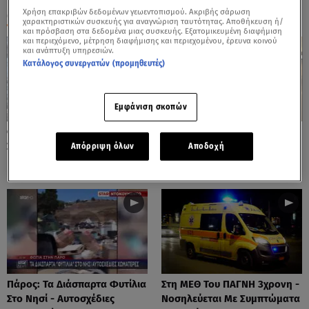
Χρήση επακριβών δεδομένων γεωεντοπισμού. Ακριβής σάρωση
ΟΛΑ ΤΑ ΒΙΝΤΕΟ
χαρακτηριστικών συσκευής για αναγνώριση ταυτότητας. Αποθήκευση ή/
και πρόσβαση στα δεδομένα μιας συσκευής. Εξατομικευμένη διαφήμιση
και περιεχόμενο, μέτρηση διαφήμισης και περιεχομένου, έρευνα κοινού
και ανάπτυξη υπηρεσιών.
Κατάλογος συνεργατών (προμηθευτές)
Εμφάνιση σκοπών
Φωτιές: Στάχτη Το Πράσινο
Πόρτο Ράφτη: Bίντεο
Στολίδι Της Δυτικής Αττικής
Ντοκουμέντο Από Το
Απόρριψη όλων
Αποδοχή
Θανατηφόρο Τροχαίο
Πάρος: Τα Διάσπαρτα Φυτίλια
Στη ΜΕΘ Του ΠΑΓΝΗ 3χρονη -
Στο Νησί - Αυτοσχέδιες
Νοσηλεύεται Με Συμπτώματα