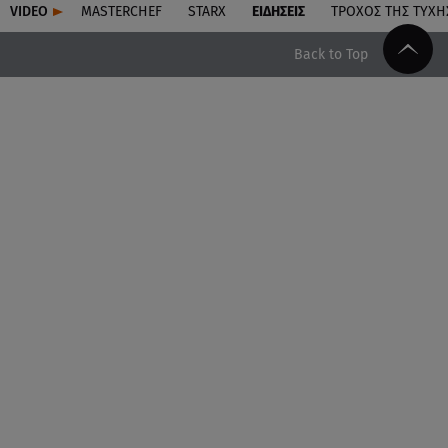
VIDEO
MASTERCHEF
STARX
ΕΙΔΉΣΕΙΣ
ΤΡΟΧΌΣ ΤΗΣ ΤΎΧΗ
Back to Top