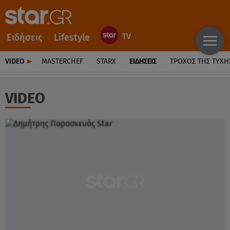
Ειδήσεις
Lifestyle
VIDEO
MASTERCHEF
STARX
ΕΙΔΉΣΕΙΣ
ΤΡΟΧΌΣ ΤΗΣ ΤΎΧΗ
VIDEO