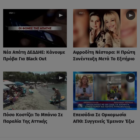
Νέα Απάτη ΔΕΔΔΗΕ: Κάνουμε
Αφροδίτη Νέστορα: H Πρώτη
Πρόβα Για Black Out
Συνέντευξη Μετά Το Εξιτήριο
Πόσο Κοστίζει Το Μπάνιο Σε
Επεισόδια Σε Ορκομωσία
Παραλία Της Αττικής
ΑΠΘ: Συγγενείς Έμειναν Έξω