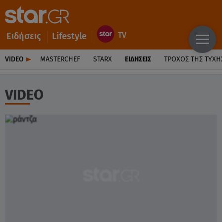
Ειδήσεις
Lifestyle
VIDEO
MASTERCHEF
STARX
ΕΙΔΉΣΕΙΣ
ΤΡΟΧΌΣ ΤΗΣ ΤΎΧΗ
VIDEO