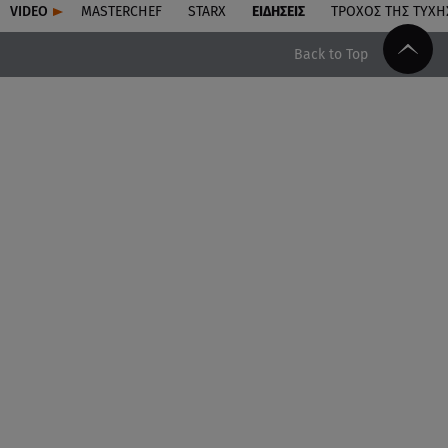
VIDEO
MASTERCHEF
STARX
ΕΙΔΉΣΕΙΣ
ΤΡΟΧΌΣ ΤΗΣ ΤΎΧΗ
Back to Top