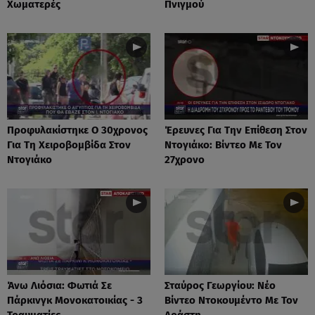
Χωματερές
Πνιγμού
Προφυλακίστηκε Ο 30χρονος
Έρευνες Για Την Επίθεση Στον
Για Τη Χειροβομβίδα Στον
Ντογιάκο: Βίντεο Με Τον
Ντογιάκο
27χρονο
Άνω Λιόσια: Φωτιά Σε
Σταύρος Γεωργίου: Νέο
Πάρκινγκ Μονοκατοικίας - 3
Βίντεο Ντοκουμέντο Με Τον
Τραυματίες
Δράστη