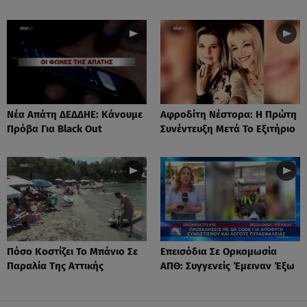
Νέα Απάτη ΔΕΔΔΗΕ: Κάνουμε
Αφροδίτη Νέστορα: H Πρώτη
Πρόβα Για Black Out
Συνέντευξη Μετά Το Εξιτήριο
Πόσο Κοστίζει Το Μπάνιο Σε
Επεισόδια Σε Ορκομωσία
Παραλία Της Αττικής
ΑΠΘ: Συγγενείς Έμειναν Έξω