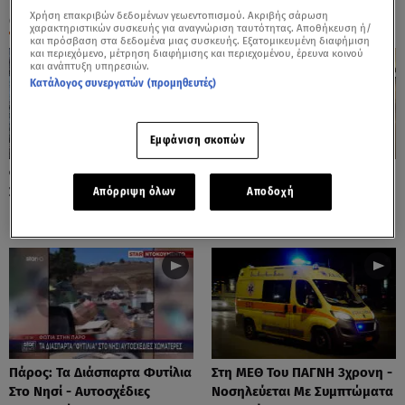
Χρήση επακριβών δεδομένων γεωεντοπισμού. Ακριβής σάρωση
ΟΛΑ ΤΑ ΒΙΝΤΕΟ
χαρακτηριστικών συσκευής για αναγνώριση ταυτότητας. Αποθήκευση ή/
και πρόσβαση στα δεδομένα μιας συσκευής. Εξατομικευμένη διαφήμιση
και περιεχόμενο, μέτρηση διαφήμισης και περιεχομένου, έρευνα κοινού
και ανάπτυξη υπηρεσιών.
Κατάλογος συνεργατών (προμηθευτές)
Εμφάνιση σκοπών
Φωτιές: Στάχτη Το Πράσινο
Πόρτο Ράφτη: Bίντεο
Στολίδι Της Δυτικής Αττικής
Ντοκουμέντο Από Το
Απόρριψη όλων
Αποδοχή
Θανατηφόρο Τροχαίο
Πάρος: Τα Διάσπαρτα Φυτίλια
Στη ΜΕΘ Του ΠΑΓΝΗ 3χρονη -
Στο Νησί - Αυτοσχέδιες
Νοσηλεύεται Με Συμπτώματα