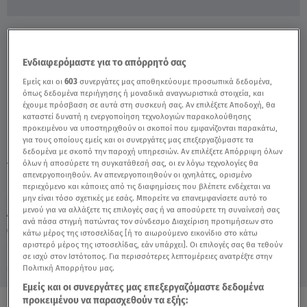
Κορωνοϊός: Δεκάδες Ασθενείς
Νοσηλεύονται Σε Ράντζα - Video
Ενδιαφερόμαστε για το απόρρητό σας
Εμείς και οι
603
συνεργάτες μας αποθηκεύουμε προσωπικά δεδομένα,
όπως δεδομένα περιήγησης ή μοναδικά αναγνωριστικά στοιχεία, και
έχουμε πρόσβαση σε αυτά στη συσκευή σας. Αν επιλέξετε Αποδοχή, θα
καταστεί δυνατή η ενεργοποίηση τεχνολογιών παρακολούθησης
προκειμένου να υποστηριχθούν οι σκοποί που εμφανίζονται παρακάτω,
για τους οποίους εμείς και οι συνεργάτες μας επεξεργαζόμαστε τα
δεδομένα με σκοπό την παροχή υπηρεσιών. Αν επιλέξετε Απόρριψη όλων
όλων ή αποσύρετε τη συγκατάθεσή σας, οι εν λόγω τεχνολογίες θα
TAGS:
ΚΟΡΩΝΟΪΟΣ
ΚΟΡΟΝΟΪΟΣ
απενεργοποιηθούν. Αν απενεργοποιηθούν οι ιχνηλάτες, ορισμένο
περιεχόμενο και κάποιες από τις διαφημίσεις που βλέπετε ενδέχεται να
μην είναι τόσο σχετικές με εσάς. Μπορείτε να επανεμφανίσετε αυτό το
μενού για να αλλάξετε τις επιλογές σας ή να αποσύρετε τη συναίνεσή σας
Δευτέρα 10 Αυγούστου 2026
ανά πάσα στιγμή πατώντας τον σύνδεσμο Διαχείριση προτιμήσεων στο
17.11.21, 23:11
ΕΛΛΑΔΑ
κάτω μέρος της ιστοσελίδας [ή το αιωρούμενο εικονίδιο στο κάτω
αριστερό μέρος της ιστοσελίδας, εάν υπάρχει]. Οι επιλογές σας θα τεθούν
σε ισχύ στον Ιστότοπος. Για περισσότερες λεπτομέρειες ανατρέξτε στην
Πολιτική Απορρήτου μας.
Εμείς και οι συνεργάτες μας επεξεργαζόμαστε δεδομένα
προκειμένου να παρασχεθούν τα εξής: