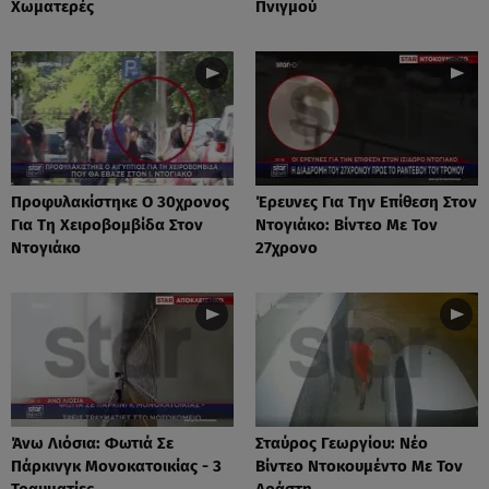
Χωματερές
Πνιγμού
Προφυλακίστηκε Ο 30χρονος
Έρευνες Για Την Επίθεση Στον
Για Τη Χειροβομβίδα Στον
Ντογιάκο: Βίντεο Με Τον
Ντογιάκο
27χρονο
Άνω Λιόσια: Φωτιά Σε
Σταύρος Γεωργίου: Νέο
Πάρκινγκ Μονοκατοικίας - 3
Βίντεο Ντοκουμέντο Με Τον
Τραυματίες
Δράστη