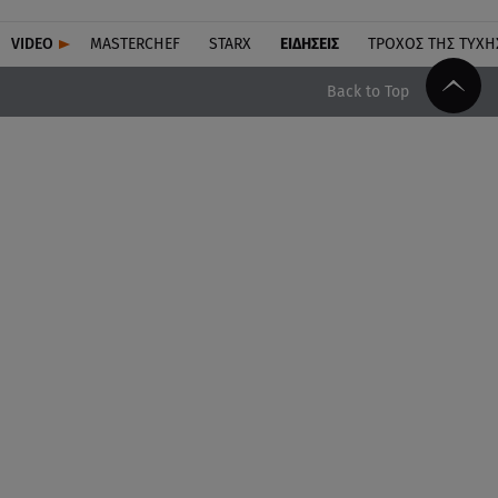
VIDEO
MASTERCHEF
STARX
ΕΙΔΉΣΕΙΣ
ΤΡΟΧΌΣ ΤΗΣ ΤΎΧΗ
Back to Top