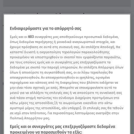
Έγκλημα Αγία Βαρβάρα: Τι Λέει Ο
Απόστολος Λύτρας - Video
Ενδιαφερόμαστε για το απόρρητό σας
Εμείς και οι
603
συνεργάτες μας αποθηκεύουμε προσωπικά δεδομένα,
όπως δεδομένα περιήγησης ή μοναδικά αναγνωριστικά στοιχεία, και
έχουμε πρόσβαση σε αυτά στη συσκευή σας. Αν επιλέξετε Αποδοχή, θα
καταστεί δυνατή η ενεργοποίηση τεχνολογιών παρακολούθησης
προκειμένου να υποστηριχθούν οι σκοποί που εμφανίζονται παρακάτω,
για τους οποίους εμείς και οι συνεργάτες μας επεξεργαζόμαστε τα
δεδομένα με σκοπό την παροχή υπηρεσιών. Αν επιλέξετε Απόρριψη όλων
TAGS:
όλων ή αποσύρετε τη συγκατάθεσή σας, οι εν λόγω τεχνολογίες θα
ΕΓΚΛΗΜΑ ΑΓΙΑ ΒΑΡΒΑΡΑ
ΑΠΟΣΤΟΛΟΣ ΛΥΤΡΑΣ
απενεργοποιηθούν. Αν απενεργοποιηθούν οι ιχνηλάτες, ορισμένο
περιεχόμενο και κάποιες από τις διαφημίσεις που βλέπετε ενδέχεται να
ΑΛΗΘΕΙΕΣ ΜΕ ΤΗ ΖΗΝΑ
μην είναι τόσο σχετικές με εσάς. Μπορείτε να επανεμφανίσετε αυτό το
μενού για να αλλάξετε τις επιλογές σας ή να αποσύρετε τη συναίνεσή σας
ανά πάσα στιγμή πατώντας τον σύνδεσμο Διαχείριση προτιμήσεων στο
Παρασκευή 7 Αυγούστου 2026
κάτω μέρος της ιστοσελίδας [ή το αιωρούμενο εικονίδιο στο κάτω
αριστερό μέρος της ιστοσελίδας, εάν υπάρχει]. Οι επιλογές σας θα τεθούν
28.04.21, 15:05
ΕΛΛΑΔΑ
σε ισχύ στον Ιστότοπος. Για περισσότερες λεπτομέρειες ανατρέξτε στην
Πηγή: Αλήθειες με τη Ζήνα
Πολιτική Απορρήτου μας.
Εμείς και οι συνεργάτες μας επεξεργαζόμαστε δεδομένα
προκειμένου να παρασχεθούν τα εξής: