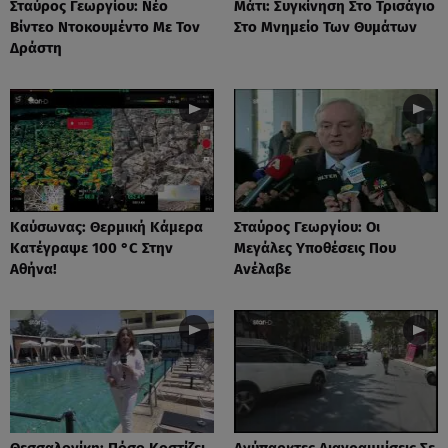
Σταύρος Γεωργίου: Νέο
Μάτι: Συγκίνηση Στο Τρισάγιο
Βίντεο Ντοκουμέντο Με Τον
Στο Μνημείο Των Θυμάτων
Δράστη
Καύσωνας: Θερμική Κάμερα
Σταύρος Γεωργίου: Οι
Κατέγραψε 100 °C Στην
Μεγάλες Υποθέσεις Που
Αθήνα!
Ανέλαβε
Θεσσαλονίκη: Πόσο Κοστίζει
Ανύπαρκτες Διαγραμμίσεις Σε