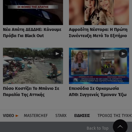
Νέα Απάτη ΔΕΔΔΗΕ: Κάνουμε
Αφροδίτη Νέστορα: H Πρώτη
Πρόβα Για Black Out
Συνέντευξη Μετά Το Εξιτήριο
Πόσο Κοστίζει Το Μπάνιο Σε
Επεισόδια Σε Ορκομωσία
Παραλία Της Αττικής
ΑΠΘ: Συγγενείς Έμειναν Έξω
VIDEO
MASTERCHEF
STARX
ΕΙΔΉΣΕΙΣ
ΤΡΟΧΌΣ ΤΗΣ ΤΎΧΗ
Back to Top