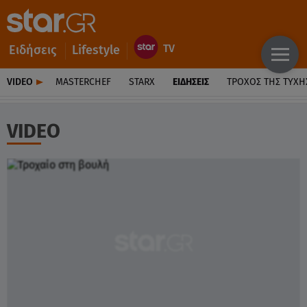
Ειδήσεις
Lifestyle
VIDEO
MASTERCHEF
STARX
ΕΙΔΉΣΕΙΣ
ΤΡΟΧΌΣ ΤΗΣ ΤΎΧΗ
VIDEO