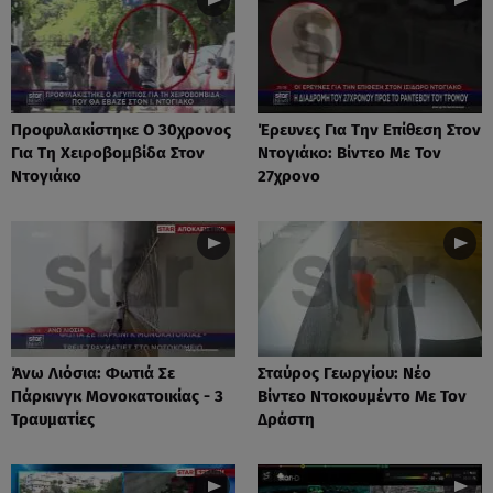
Προφυλακίστηκε Ο 30χρονος
Έρευνες Για Την Επίθεση Στον
Για Τη Χειροβομβίδα Στον
Ντογιάκο: Βίντεο Με Τον
Ντογιάκο
27χρονο
Άνω Λιόσια: Φωτιά Σε
Σταύρος Γεωργίου: Νέο
Πάρκινγκ Μονοκατοικίας - 3
Βίντεο Ντοκουμέντο Με Τον
Τραυματίες
Δράστη