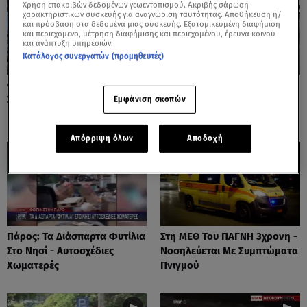
Χρήση επακριβών δεδομένων γεωεντοπισμού. Ακριβής σάρωση
χαρακτηριστικών συσκευής για αναγνώριση ταυτότητας. Αποθήκευση ή/
και πρόσβαση στα δεδομένα μιας συσκευής. Εξατομικευμένη διαφήμιση
και περιεχόμενο, μέτρηση διαφήμισης και περιεχομένου, έρευνα κοινού
και ανάπτυξη υπηρεσιών.
Κατάλογος συνεργατών (προμηθευτές)
Φωτιές: Στάχτη Το Πράσινο
Πόρτο Ράφτη: Bίντεο
Στολίδι Της Δυτικής Αττικής
Ντοκουμέντο Από Το
Εμφάνιση σκοπών
Θανατηφόρο Τροχαίο
Απόρριψη όλων
Αποδοχή
Πάρος: Τα Διάσπαρτα Φυτίλια
Στη ΜΕΘ Του ΠΑΓΝΗ 3χρονη -
Στο Νησί - Αυτοσχέδιες
Νοσηλεύεται Με Συμπτώματα
Χωματερές
Πνιγμού