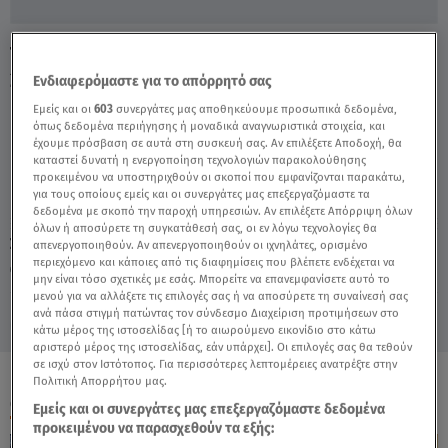
Τροχαίο στη βουλή: Συγκινεί Φίλος Του
23χρονου Ιάσονα - Video
Ενδιαφερόμαστε για το απόρρητό σας
Εμείς και οι
603
συνεργάτες μας αποθηκεύουμε προσωπικά δεδομένα,
όπως δεδομένα περιήγησης ή μοναδικά αναγνωριστικά στοιχεία, και
έχουμε πρόσβαση σε αυτά στη συσκευή σας. Αν επιλέξετε Αποδοχή, θα
καταστεί δυνατή η ενεργοποίηση τεχνολογιών παρακολούθησης
προκειμένου να υποστηριχθούν οι σκοποί που εμφανίζονται παρακάτω,
για τους οποίους εμείς και οι συνεργάτες μας επεξεργαζόμαστε τα
δεδομένα με σκοπό την παροχή υπηρεσιών. Αν επιλέξετε Απόρριψη όλων
όλων ή αποσύρετε τη συγκατάθεσή σας, οι εν λόγω τεχνολογίες θα
Σάββατο 8 Αυγούστου 2026
απενεργοποιηθούν. Αν απενεργοποιηθούν οι ιχνηλάτες, ορισμένο
περιεχόμενο και κάποιες από τις διαφημίσεις που βλέπετε ενδέχεται να
17.03.21, 17:45
ΕΛΛΑΔΑ
μην είναι τόσο σχετικές με εσάς. Μπορείτε να επανεμφανίσετε αυτό το
μενού για να αλλάξετε τις επιλογές σας ή να αποσύρετε τη συναίνεσή σας
ανά πάσα στιγμή πατώντας τον σύνδεσμο Διαχείριση προτιμήσεων στο
κάτω μέρος της ιστοσελίδας [ή το αιωρούμενο εικονίδιο στο κάτω
αριστερό μέρος της ιστοσελίδας, εάν υπάρχει]. Οι επιλογές σας θα τεθούν
σε ισχύ στον Ιστότοπος. Για περισσότερες λεπτομέρειες ανατρέξτε στην
Πολιτική Απορρήτου μας.
ΟΛΑ ΤΑ ΒΙΝΤΕΟ
Εμείς και οι συνεργάτες μας επεξεργαζόμαστε δεδομένα
προκειμένου να παρασχεθούν τα εξής: