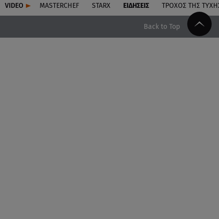
VIDEO
MASTERCHEF
STARX
ΕΙΔΉΣΕΙΣ
ΤΡΟΧΌΣ ΤΗΣ ΤΎΧΗ
Back to Top