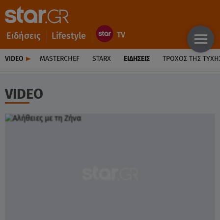
Ειδήσεις
Lifestyle
VIDEO
MASTERCHEF
STARX
ΕΙΔΉΣΕΙΣ
ΤΡΟΧΌΣ ΤΗΣ ΤΎΧΗ
VIDEO