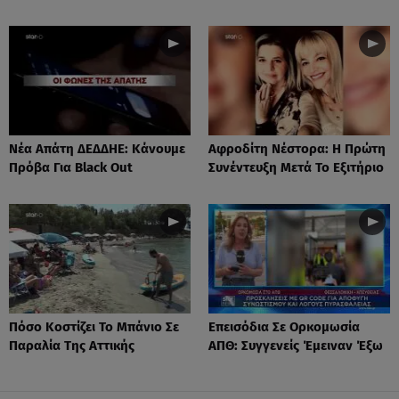
Νέα Απάτη ΔΕΔΔΗΕ: Κάνουμε
Αφροδίτη Νέστορα: H Πρώτη
Πρόβα Για Black Out
Συνέντευξη Μετά Το Εξιτήριο
Πόσο Κοστίζει Το Μπάνιο Σε
Επεισόδια Σε Ορκομωσία
Παραλία Της Αττικής
ΑΠΘ: Συγγενείς Έμειναν Έξω