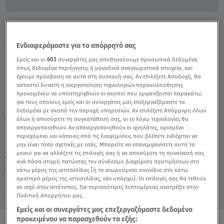
Έχασε Τον Γιο Της Σε Τροχαίο Έναν Μήνα
Μετά Τον Γάμο Του - Video
Ενδιαφερόμαστε για το απόρρητό σας
Εμείς και οι
603
συνεργάτες μας αποθηκεύουμε προσωπικά δεδομένα,
όπως δεδομένα περιήγησης ή μοναδικά αναγνωριστικά στοιχεία, και
έχουμε πρόσβαση σε αυτά στη συσκευή σας. Αν επιλέξετε Αποδοχή, θα
καταστεί δυνατή η ενεργοποίηση τεχνολογιών παρακολούθησης
προκειμένου να υποστηριχθούν οι σκοποί που εμφανίζονται παρακάτω,
για τους οποίους εμείς και οι συνεργάτες μας επεξεργαζόμαστε τα
δεδομένα με σκοπό την παροχή υπηρεσιών. Αν επιλέξετε Απόρριψη όλων
όλων ή αποσύρετε τη συγκατάθεσή σας, οι εν λόγω τεχνολογίες θα
TAGS:
ΑΛΗΘΕΙΕΣ ΜΕ ΤΗ ΖΗΝΑ
ΝΕΚΡΟΣ ΤΡΟΧΑΙΟ
απενεργοποιηθούν. Αν απενεργοποιηθούν οι ιχνηλάτες, ορισμένο
περιεχόμενο και κάποιες από τις διαφημίσεις που βλέπετε ενδέχεται να
μην είναι τόσο σχετικές με εσάς. Μπορείτε να επανεμφανίσετε αυτό το
μενού για να αλλάξετε τις επιλογές σας ή να αποσύρετε τη συναίνεσή σας
Σάββατο 8 Αυγούστου 2026
ανά πάσα στιγμή πατώντας τον σύνδεσμο Διαχείριση προτιμήσεων στο
05.02.21, 23:54
ΕΛΛΑΔΑ
κάτω μέρος της ιστοσελίδας [ή το αιωρούμενο εικονίδιο στο κάτω
αριστερό μέρος της ιστοσελίδας, εάν υπάρχει]. Οι επιλογές σας θα τεθούν
σε ισχύ στον Ιστότοπος. Για περισσότερες λεπτομέρειες ανατρέξτε στην
Πολιτική Απορρήτου μας.
Εμείς και οι συνεργάτες μας επεξεργαζόμαστε δεδομένα
προκειμένου να παρασχεθούν τα εξής: