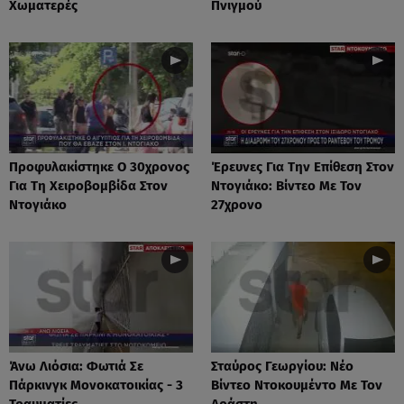
Χωματερές
Πνιγμού
Προφυλακίστηκε Ο 30χρονος
Έρευνες Για Την Επίθεση Στον
Για Τη Χειροβομβίδα Στον
Ντογιάκο: Βίντεο Με Τον
Ντογιάκο
27χρονο
Άνω Λιόσια: Φωτιά Σε
Σταύρος Γεωργίου: Νέο
Πάρκινγκ Μονοκατοικίας - 3
Βίντεο Ντοκουμέντο Με Τον
Τραυματίες
Δράστη