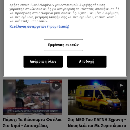
Χρήση επακριβών δεδομένων γεωεντοπισμού. Ακριβής σάρωση
ΟΛΑ ΤΑ ΒΙΝΤΕΟ
χαρακτηριστικών συσκευής για αναγνώριση ταυτότητας. Αποθήκευση ή/
και πρόσβαση στα δεδομένα μιας συσκευής. Εξατομικευμένη διαφήμιση
και περιεχόμενο, μέτρηση διαφήμισης και περιεχομένου, έρευνα κοινού
και ανάπτυξη υπηρεσιών.
Κατάλογος συνεργατών (προμηθευτές)
Εμφάνιση σκοπών
Φωτιές: Στάχτη Το Πράσινο
Πόρτο Ράφτη: Bίντεο
Στολίδι Της Δυτικής Αττικής
Ντοκουμέντο Από Το
Απόρριψη όλων
Αποδοχή
Θανατηφόρο Τροχαίο
Πάρος: Τα Διάσπαρτα Φυτίλια
Στη ΜΕΘ Του ΠΑΓΝΗ 3χρονη -
Στο Νησί - Αυτοσχέδιες
Νοσηλεύεται Με Συμπτώματα