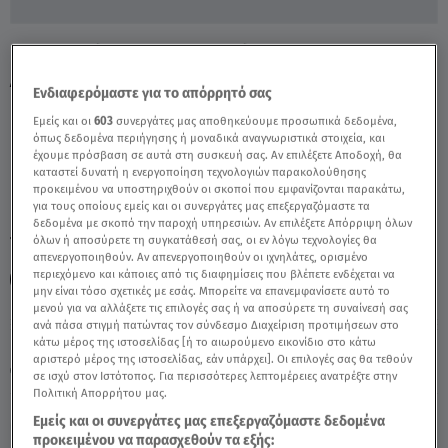
Κορωνοϊός: Σε Συναγερμό Οι
Λοιμωξιολόγοι - Video
Ενδιαφερόμαστε για το απόρρητό σας
Εμείς και οι
603
συνεργάτες μας αποθηκεύουμε προσωπικά δεδομένα,
όπως δεδομένα περιήγησης ή μοναδικά αναγνωριστικά στοιχεία, και
έχουμε πρόσβαση σε αυτά στη συσκευή σας. Αν επιλέξετε Αποδοχή, θα
καταστεί δυνατή η ενεργοποίηση τεχνολογιών παρακολούθησης
προκειμένου να υποστηριχθούν οι σκοποί που εμφανίζονται παρακάτω,
για τους οποίους εμείς και οι συνεργάτες μας επεξεργαζόμαστε τα
δεδομένα με σκοπό την παροχή υπηρεσιών. Αν επιλέξετε Απόρριψη όλων
TAGS:
όλων ή αποσύρετε τη συγκατάθεσή σας, οι εν λόγω τεχνολογίες θα
ΚΟΡΩΝΟΪΟΣ
ΚΟΡΟΝΟΪΟΣ
ΣΧΟΛΕΙΑ
απενεργοποιηθούν. Αν απενεργοποιηθούν οι ιχνηλάτες, ορισμένο
περιεχόμενο και κάποιες από τις διαφημίσεις που βλέπετε ενδέχεται να
ΛΙΑΝΕΜΠΟΡΙΟ
ΚΟΡΟΝΟΪΟΣ
ΚΟΡΟΝΟΪΟΣ
ΚΟΡΟΝΟΪΟΣ
μην είναι τόσο σχετικές με εσάς. Μπορείτε να επανεμφανίσετε αυτό το
μενού για να αλλάξετε τις επιλογές σας ή να αποσύρετε τη συναίνεσή σας
ανά πάσα στιγμή πατώντας τον σύνδεσμο Διαχείριση προτιμήσεων στο
Παρασκευή 7 Αυγούστου 2026
κάτω μέρος της ιστοσελίδας [ή το αιωρούμενο εικονίδιο στο κάτω
αριστερό μέρος της ιστοσελίδας, εάν υπάρχει]. Οι επιλογές σας θα τεθούν
03.01.21, 23:26
ΕΛΛΑΔΑ
σε ισχύ στον Ιστότοπος. Για περισσότερες λεπτομέρειες ανατρέξτε στην
Πολιτική Απορρήτου μας.
Εμείς και οι συνεργάτες μας επεξεργαζόμαστε δεδομένα
προκειμένου να παρασχεθούν τα εξής: