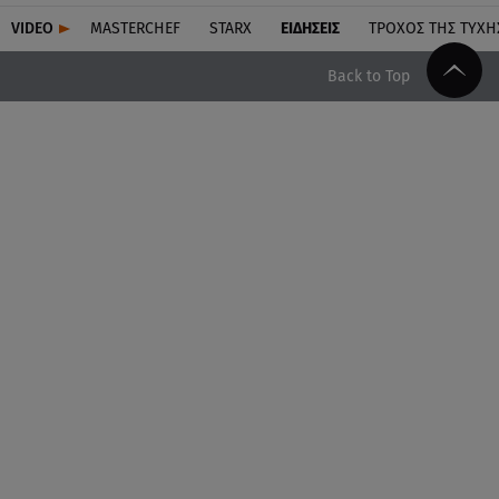
VIDEO
MASTERCHEF
STARX
ΕΙΔΉΣΕΙΣ
ΤΡΟΧΌΣ ΤΗΣ ΤΎΧΗ
Back to Top