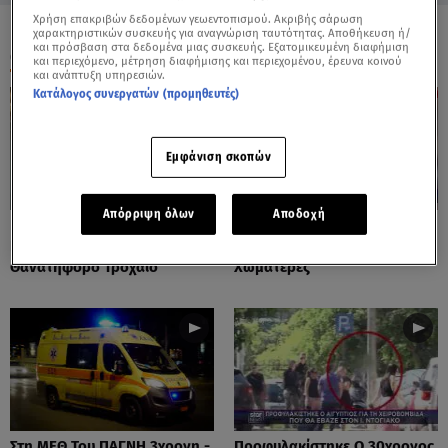
Χρήση επακριβών δεδομένων γεωεντοπισμού. Ακριβής σάρωση
χαρακτηριστικών συσκευής για αναγνώριση ταυτότητας. Αποθήκευση ή/
και πρόσβαση στα δεδομένα μιας συσκευής. Εξατομικευμένη διαφήμιση
ΟΛΑ ΤΑ ΒΙΝΤΕΟ
και περιεχόμενο, μέτρηση διαφήμισης και περιεχομένου, έρευνα κοινού
και ανάπτυξη υπηρεσιών.
Κατάλογος συνεργατών (προμηθευτές)
Εμφάνιση σκοπών
Απόρριψη όλων
Αποδοχή
Πόρτο Ράφτη: Bίντεο
Πάρος: Τα Διάσπαρτα Φυτίλια
Ντοκουμέντο Από Το
Στο Νησί - Αυτοσχέδιες
Θανατηφόρο Τροχαίο
Χωματερές
Στη ΜΕΘ Του ΠΑΓΝΗ 3χρονη -
Προφυλακίστηκε Ο 30χρονος