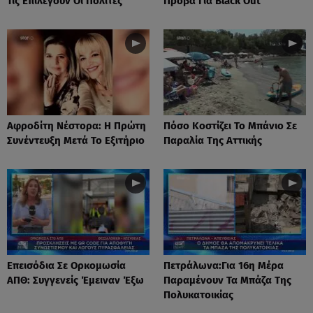
Τις Επιλέγουν Οι Πολίτες
Πρόβα Για Black Out
Αφροδίτη Νέστορα: H Πρώτη
Πόσο Κοστίζει Το Μπάνιο Σε
Συνέντευξη Μετά Το Εξιτήριο
Παραλία Της Αττικής
Επεισόδια Σε Ορκομωσία
Πετράλωνα:Για 16η Μέρα
ΑΠΘ: Συγγενείς Έμειναν Έξω
Παραμένουν Τα Μπάζα Της
Πολυκατοικίας