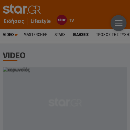
Ειδήσεις
Lifestyle
VIDEO
MASTERCHEF
STARX
ΕΙΔΉΣΕΙΣ
ΤΡΟΧΌΣ ΤΗΣ ΤΎΧΗ
VIDEO