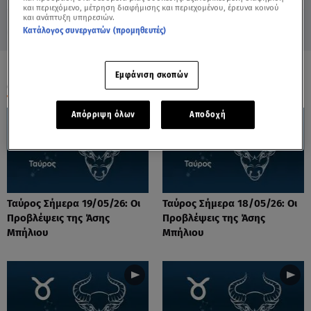
και περιεχόμενο, μέτρηση διαφήμισης και περιεχομένου, έρευνα κοινού
και ανάπτυξη υπηρεσιών.
Κατάλογος συνεργατών (προμηθευτές)
Εμφάνιση σκοπών
ΟΛΑ ΤΑ ΒΙΝΤΕΟ
Απόρριψη όλων
Αποδοχή
Ταύρος Σήμερα 19/05/26: Οι
Ταύρος Σήμερα 18/05/26: Οι
Προβλέψεις της Άσης
Προβλέψεις της Άσης
Μπήλιου
Μπήλιου