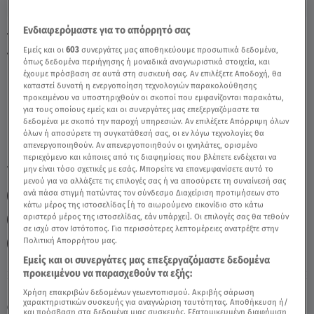
Ενδιαφερόμαστε για το απόρρητό σας
Ταύρος Σήμερα 26/9/25: Οι Προβλέψεις
Εμείς και οι
603
συνεργάτες μας αποθηκεύουμε προσωπικά δεδομένα,
της Άσης Μπήλιου - Video
όπως δεδομένα περιήγησης ή μοναδικά αναγνωριστικά στοιχεία, και
έχουμε πρόσβαση σε αυτά στη συσκευή σας. Αν επιλέξετε Αποδοχή, θα
καταστεί δυνατή η ενεργοποίηση τεχνολογιών παρακολούθησης
προκειμένου να υποστηριχθούν οι σκοποί που εμφανίζονται παρακάτω,
για τους οποίους εμείς και οι συνεργάτες μας επεξεργαζόμαστε τα
δεδομένα με σκοπό την παροχή υπηρεσιών. Αν επιλέξετε Απόρριψη όλων
όλων ή αποσύρετε τη συγκατάθεσή σας, οι εν λόγω τεχνολογίες θα
απενεργοποιηθούν. Αν απενεργοποιηθούν οι ιχνηλάτες, ορισμένο
περιεχόμενο και κάποιες από τις διαφημίσεις που βλέπετε ενδέχεται να
TAGS:
μην είναι τόσο σχετικές με εσάς. Μπορείτε να επανεμφανίσετε αυτό το
ΤΑΥΡΟΣ
ΖΩΔΙΑ
ΖΩΔΙΑ ΑΣΗ ΜΠΗΛΙΟΥ
μενού για να αλλάξετε τις επιλογές σας ή να αποσύρετε τη συναίνεσή σας
ανά πάσα στιγμή πατώντας τον σύνδεσμο Διαχείριση προτιμήσεων στο
ΑΣΗ ΜΠΗΛΙΟΥ
ΑΣΤΡΟΛΟΓΙΚΕΣ ΠΡΟΒΛΕΨΕΙΣ
κάτω μέρος της ιστοσελίδας [ή το αιωρούμενο εικονίδιο στο κάτω
αριστερό μέρος της ιστοσελίδας, εάν υπάρχει]. Οι επιλογές σας θα τεθούν
ΖΩΔΙΑ ΣΗΜΕΡΑ
ΗΜΕΡΗΣΙΕΣ ΠΡΟΒΛΕΨΕΙΣ
σε ισχύ στον Ιστότοπος. Για περισσότερες λεπτομέρειες ανατρέξτε στην
Πολιτική Απορρήτου μας.
BREAKFAST@STAR
Εμείς και οι συνεργάτες μας επεξεργαζόμαστε δεδομένα
προκειμένου να παρασχεθούν τα εξής:
Παρασκευή 7 Αυγούστου 2026
Χρήση επακριβών δεδομένων γεωεντοπισμού. Ακριβής σάρωση
χαρακτηριστικών συσκευής για αναγνώριση ταυτότητας. Αποθήκευση ή/
26.09.25, 11:55
ΖΩΔΙΑ
και πρόσβαση στα δεδομένα μιας συσκευής. Εξατομικευμένη διαφήμιση