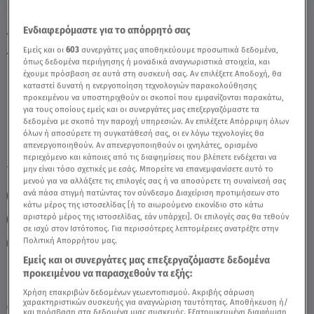
Ενδιαφερόμαστε για το απόρρητό σας
Ταύρος Σήμερα 29/2/24: Οι Προβλέψεις
Εμείς και οι
603
συνεργάτες μας αποθηκεύουμε προσωπικά δεδομένα,
της Άσης Μπήλιου - Video
όπως δεδομένα περιήγησης ή μοναδικά αναγνωριστικά στοιχεία, και
έχουμε πρόσβαση σε αυτά στη συσκευή σας. Αν επιλέξετε Αποδοχή, θα
καταστεί δυνατή η ενεργοποίηση τεχνολογιών παρακολούθησης
προκειμένου να υποστηριχθούν οι σκοποί που εμφανίζονται παρακάτω,
για τους οποίους εμείς και οι συνεργάτες μας επεξεργαζόμαστε τα
δεδομένα με σκοπό την παροχή υπηρεσιών. Αν επιλέξετε Απόρριψη όλων
όλων ή αποσύρετε τη συγκατάθεσή σας, οι εν λόγω τεχνολογίες θα
απενεργοποιηθούν. Αν απενεργοποιηθούν οι ιχνηλάτες, ορισμένο
περιεχόμενο και κάποιες από τις διαφημίσεις που βλέπετε ενδέχεται να
TAGS:
μην είναι τόσο σχετικές με εσάς. Μπορείτε να επανεμφανίσετε αυτό το
ΤΑΥΡΟΣ
ΖΩΔΙΑ
ΖΩΔΙΑ ΑΣΗ ΜΠΗΛΙΟΥ
μενού για να αλλάξετε τις επιλογές σας ή να αποσύρετε τη συναίνεσή σας
ανά πάσα στιγμή πατώντας τον σύνδεσμο Διαχείριση προτιμήσεων στο
ΑΣΗ ΜΠΗΛΙΟΥ
ΖΩΔΙΑ ΣΗΜΕΡΑ
κάτω μέρος της ιστοσελίδας [ή το αιωρούμενο εικονίδιο στο κάτω
αριστερό μέρος της ιστοσελίδας, εάν υπάρχει]. Οι επιλογές σας θα τεθούν
ΑΣΤΡΟΛΟΓΙΚΕΣ ΠΡΟΒΛΕΨΕΙΣ
ΗΜΕΡΗΣΙΕΣ ΠΡΟΒΛΕΨΕΙΣ
σε ισχύ στον Ιστότοπος. Για περισσότερες λεπτομέρειες ανατρέξτε στην
Πολιτική Απορρήτου μας.
BREAKFAST@STAR
Εμείς και οι συνεργάτες μας επεξεργαζόμαστε δεδομένα
προκειμένου να παρασχεθούν τα εξής:
Κυριακή 9 Αυγούστου 2026
Χρήση επακριβών δεδομένων γεωεντοπισμού. Ακριβής σάρωση
χαρακτηριστικών συσκευής για αναγνώριση ταυτότητας. Αποθήκευση ή/
29.02.24, 12:16
ΖΩΔΙΑ
και πρόσβαση στα δεδομένα μιας συσκευής. Εξατομικευμένη διαφήμιση