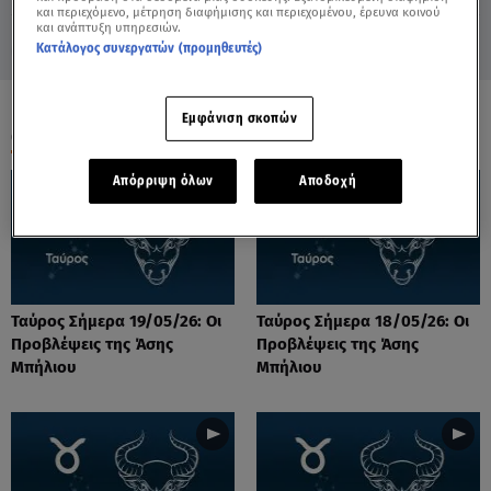
και περιεχόμενο, μέτρηση διαφήμισης και περιεχομένου, έρευνα κοινού
και ανάπτυξη υπηρεσιών.
Κατάλογος συνεργατών (προμηθευτές)
Εμφάνιση σκοπών
ΟΛΑ ΤΑ ΒΙΝΤΕΟ
Απόρριψη όλων
Αποδοχή
Ταύρος Σήμερα 19/05/26: Οι
Ταύρος Σήμερα 18/05/26: Οι
Προβλέψεις της Άσης
Προβλέψεις της Άσης
Μπήλιου
Μπήλιου