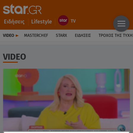
Ειδήσεις
Lifestyle
VIDEO
MASTERCHEF
STARX
ΕΙΔΉΣΕΙΣ
ΤΡΟΧΌΣ ΤΗΣ ΤΎΧΗ
VIDEO