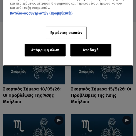
και περιεχόμενο, μέτρηση διαφήμισης και περιεχομένου, έρευνα κοινού
και ανάπτυξη υπηρεσιών.
Κατάλογος συνεργατών (προμηθευτές)
Εμφάνιση σκοπών
ΟΛΑ ΤΑ ΒΙΝΤΕΟ
Απόρριψη όλων
Αποδοχή
Σκορπιός Σήμερα 18/05/26:
Σκορπιός Σήμερα 15/5/26: Οι
Οι Προβλέψεις Tης Άσης
Προβλέψεις Tης Άσης
Μπήλιου
Μπήλιου