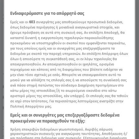
Ενδιαφερόμαστε για το απόρρητό σας
Σκορπιός Σήμερα 22/04/26: Οι Προβλέψεις
Εμείς και οι
603
συνεργάτες μας αποθηκεύουμε προσωπικά δεδομένα,
Tης Άσης Μπήλιου - Video
όπως δεδομένα περιήγησης ή μοναδικά αναγνωριστικά στοιχεία, και
έχουμε πρόσβαση σε αυτά στη συσκευή σας. Αν επιλέξετε Αποδοχή, θα
καταστεί δυνατή η ενεργοποίηση τεχνολογιών παρακολούθησης
προκειμένου να υποστηριχθούν οι σκοποί που εμφανίζονται παρακάτω,
για τους οποίους εμείς και οι συνεργάτες μας επεξεργαζόμαστε τα
δεδομένα με σκοπό την παροχή υπηρεσιών. Αν επιλέξετε Απόρριψη όλων
όλων ή αποσύρετε τη συγκατάθεσή σας, οι εν λόγω τεχνολογίες θα
απενεργοποιηθούν. Αν απενεργοποιηθούν οι ιχνηλάτες, ορισμένο
περιεχόμενο και κάποιες από τις διαφημίσεις που βλέπετε ενδέχεται να
TAGS:
μην είναι τόσο σχετικές με εσάς. Μπορείτε να επανεμφανίσετε αυτό το
ΖΩΔΙΑ ΑΣΗ ΜΠΗΛΙΟΥ
ΖΩΔΙΑ
μενού για να αλλάξετε τις επιλογές σας ή να αποσύρετε τη συναίνεσή σας
ανά πάσα στιγμή πατώντας τον σύνδεσμο Διαχείριση προτιμήσεων στο
ΗΜΕΡΗΣΙΕΣ ΠΡΟΒΛΕΨΕΙΣ
ΣΚΟΡΠΙΟΣ
ΑΣΗ ΜΠΗΛΙΟΥ
κάτω μέρος της ιστοσελίδας [ή το αιωρούμενο εικονίδιο στο κάτω
αριστερό μέρος της ιστοσελίδας, εάν υπάρχει]. Οι επιλογές σας θα τεθούν
ΖΩΔΙΑ ΣΗΜΕΡΑ
BREAKFAST@STAR
σε ισχύ στον Ιστότοπος. Για περισσότερες λεπτομέρειες ανατρέξτε στην
Πολιτική Απορρήτου μας.
ΑΣΤΡΟΛΟΓΙΚΕΣ ΠΡΟΒΛΕΨΕΙΣ
Εμείς και οι συνεργάτες μας επεξεργαζόμαστε δεδομένα
προκειμένου να παρασχεθούν τα εξής:
Σάββατο 8 Αυγούστου 2026
Χρήση επακριβών δεδομένων γεωεντοπισμού. Ακριβής σάρωση
χαρακτηριστικών συσκευής για αναγνώριση ταυτότητας. Αποθήκευση ή/
22.04.26, 11:57
ΖΩΔΙΑ
και πρόσβαση στα δεδομένα μιας συσκευής. Εξατομικευμένη διαφήμιση