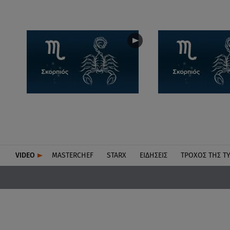
VIDEO
MASTERCHEF
STARX
ΕΙΔΉΣΕΙΣ
ΤΡΟΧΌΣ ΤΗΣ Τ