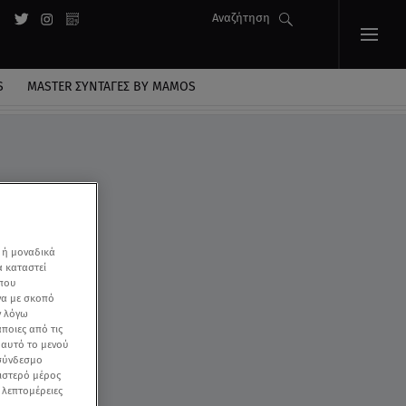
Αναζήτηση
S
MASTER ΣΥΝΤΑΓΈΣ BY MAMOS
 ή μοναδικά
α καταστεί
 που
να με σκοπό
ν λόγω
ποιες από τις
ε αυτό το μενού
 σύνδεσμο
ριστερό μέρος
ς λεπτομέρειες