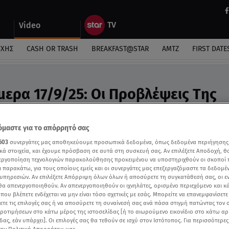
Video
ΎΧΗΣ
CASH OR TRASH
BREAKFAST@STAR
ΑΜΤΖ
FIRST DATE
μερα 17/9/25: Οι Προβλέψεις Tης
υ - Video
ροβλέψεις της Άσης Μπήλιου στο Breakfast@Star
μαστε για το απόρρητό σας
603
συνεργάτες μας αποθηκεύουμε προσωπικά δεδομένα, όπως δεδομένα περιήγησης
κά στοιχεία, και έχουμε πρόσβαση σε αυτά στη συσκευή σας. Αν επιλέξετε Αποδοχή, θ
νεργοποίηση τεχνολογιών παρακολούθησης προκειμένου να υποστηριχθούν οι σκοποί
ι παρακάτω, για τους οποίους εμείς και οι συνεργάτες μας επεξεργαζόμαστε τα δεδομέ
υπηρεσιών. Αν επιλέξετε Απόρριψη όλων όλων ή αποσύρετε τη συγκατάθεσή σας, οι ε
 θα απενεργοποιηθούν. Αν απενεργοποιηθούν οι ιχνηλάτες, ορισμένο περιεχόμενο και κά
 που βλέπετε ενδέχεται να μην είναι τόσο σχετικές με εσάς. Μπορείτε να επανεμφανίσετ
ξετε τις επιλογές σας ή να αποσύρετε τη συναίνεσή σας ανά πάσα στιγμή πατώντας τον
προτιμήσεων στο κάτω μέρος της ιστοσελίδας [ή το αιωρούμενο εικονίδιο στο κάτω α
δας, εάν υπάρχει]. Οι επιλογές σας θα τεθούν σε ισχύ στον Ιστότοπος. Για περισσότερε