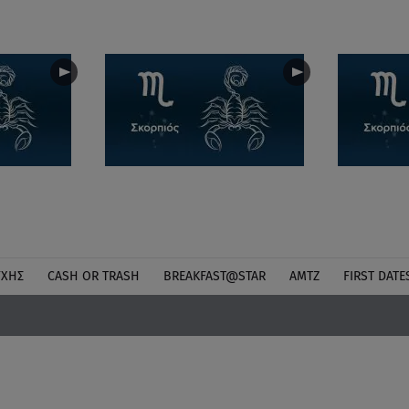
ΎΧΗΣ
CASH OR TRASH
BREAKFAST@STAR
ΑΜΤΖ
FIRST DATE