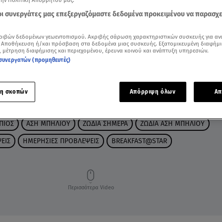
την Πολιτική Απορρήτου μας.
 οι συνεργάτες μας επεξεργαζόμαστε δεδομένα προκειμένου να παρασχ
ριβών δεδομένων γεωεντοπισμού. Ακριβής σάρωση χαρακτηριστικών συσκευής για αν
 Αποθήκευση ή/και πρόσβαση στα δεδομένα μιας συσκευής. Εξατομικευμένη διαφήμι
, μέτρηση διαφήμισης και περιεχομένου, έρευνα κοινού και ανάπτυξη υπηρεσιών.
συνεργατών (προμηθευτές)
η σκοπών
Απόρριψη όλων
Απ
ΠΙΟΣ
ΑΣΗ ΜΠΗΛΙΟΥ
ΖΩΔΙΑ ΣΗΜΕΡΑ
ΖΩΔΙΑ ΑΣΗ ΜΠΗΛΙΟΥ
ΕΙΣ
ΗΜΕΡΗΣΙΕΣ ΠΡΟΒΛΕΨΕΙΣ
BREAKFAST@STAR
Περισσότερα Video