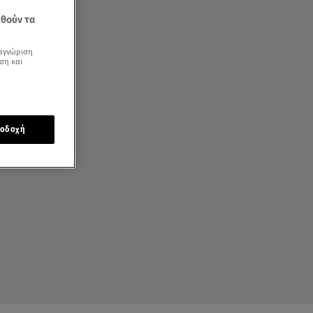
εθούν τα
αγνώριση
ση και
οδοχή