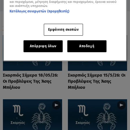
και περιεχόμενο, μέτρηση διαφήμισης και περιεχομένου, έρευνα κοινού
και ανάπτυξη υπηρεσιών.
Κατάλογος συνεργατών (προμηθευτές)
ΟΛΑ ΤΑ ΒΙΝΤΕΟ
Εμφάνιση σκοπών
Απόρριψη όλων
Αποδοχή
Σκορπιός Σήμερα 18/05/26:
Σκορπιός Σήμερα 15/5/26: Οι
Οι Προβλέψεις Tης Άσης
Προβλέψεις Tης Άσης
Μπήλιου
Μπήλιου