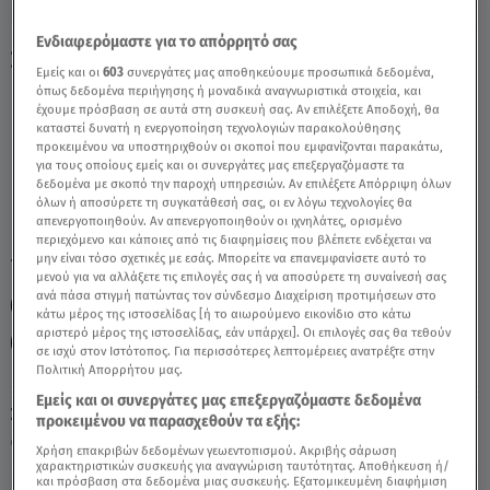
Ενδιαφερόμαστε για το απόρρητό σας
Σκορπιός Σήμερα 11/09: Οι Προβλέψεις Tης
Εμείς και οι
603
συνεργάτες μας αποθηκεύουμε προσωπικά δεδομένα,
Άσης Μπήλιου - Video
όπως δεδομένα περιήγησης ή μοναδικά αναγνωριστικά στοιχεία, και
έχουμε πρόσβαση σε αυτά στη συσκευή σας. Αν επιλέξετε Αποδοχή, θα
καταστεί δυνατή η ενεργοποίηση τεχνολογιών παρακολούθησης
προκειμένου να υποστηριχθούν οι σκοποί που εμφανίζονται παρακάτω,
για τους οποίους εμείς και οι συνεργάτες μας επεξεργαζόμαστε τα
δεδομένα με σκοπό την παροχή υπηρεσιών. Αν επιλέξετε Απόρριψη όλων
όλων ή αποσύρετε τη συγκατάθεσή σας, οι εν λόγω τεχνολογίες θα
απενεργοποιηθούν. Αν απενεργοποιηθούν οι ιχνηλάτες, ορισμένο
περιεχόμενο και κάποιες από τις διαφημίσεις που βλέπετε ενδέχεται να
μην είναι τόσο σχετικές με εσάς. Μπορείτε να επανεμφανίσετε αυτό το
TAGS:
ΖΩΔΙΑ
ΣΚΟΡΠΙΟΣ
ΖΩΔΙΑ ΑΣΗ ΜΠΗΛΙΟΥ
μενού για να αλλάξετε τις επιλογές σας ή να αποσύρετε τη συναίνεσή σας
ανά πάσα στιγμή πατώντας τον σύνδεσμο Διαχείριση προτιμήσεων στο
ΖΩΔΙΑ ΣΗΜΕΡΑ
ΑΣΗ ΜΠΗΛΙΟΥ
κάτω μέρος της ιστοσελίδας [ή το αιωρούμενο εικονίδιο στο κάτω
αριστερό μέρος της ιστοσελίδας, εάν υπάρχει]. Οι επιλογές σας θα τεθούν
ΑΣΤΡΟΛΟΓΙΚΕΣ ΠΡΟΒΛΕΨΕΙΣ
ΗΜΕΡΗΣΙΕΣ ΠΡΟΒΛΕΨΕΙΣ
σε ισχύ στον Ιστότοπος. Για περισσότερες λεπτομέρειες ανατρέξτε στην
Πολιτική Απορρήτου μας.
Εμείς και οι συνεργάτες μας επεξεργαζόμαστε δεδομένα
Σάββατο 8 Αυγούστου 2026
προκειμένου να παρασχεθούν τα εξής:
11.09.25, 11:10
ΖΩΔΙΑ
Χρήση επακριβών δεδομένων γεωεντοπισμού. Ακριβής σάρωση
χαρακτηριστικών συσκευής για αναγνώριση ταυτότητας. Αποθήκευση ή/
και πρόσβαση στα δεδομένα μιας συσκευής. Εξατομικευμένη διαφήμιση