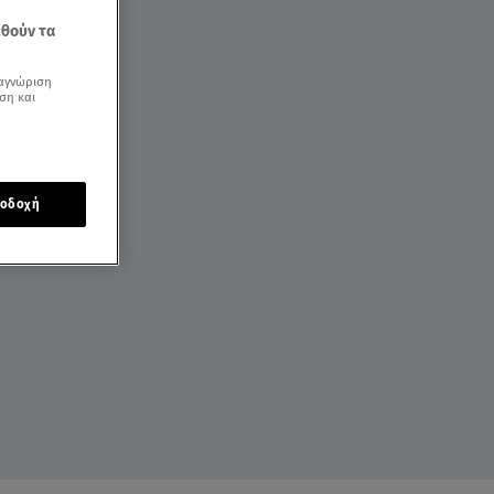
εθούν τα
αγνώριση
ση και
οδοχή