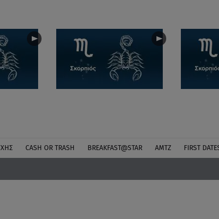
ΎΧΗΣ
CASH OR TRASH
BREAKFAST@STAR
ΑΜΤΖ
FIRST DATE