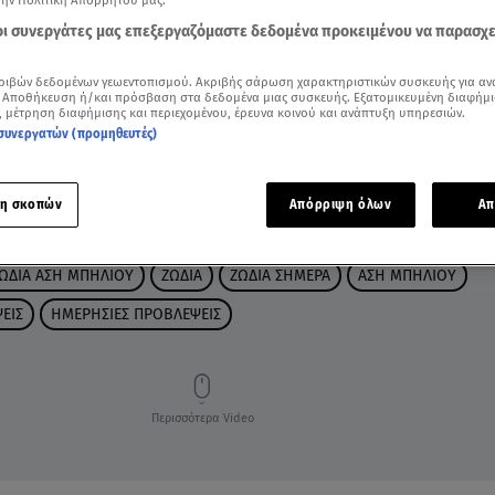
την Πολιτική Απορρήτου μας.
 οι συνεργάτες μας επεξεργαζόμαστε δεδομένα προκειμένου να παρασχ
ριβών δεδομένων γεωεντοπισμού. Ακριβής σάρωση χαρακτηριστικών συσκευής για αν
 Αποθήκευση ή/και πρόσβαση στα δεδομένα μιας συσκευής. Εξατομικευμένη διαφήμι
, μέτρηση διαφήμισης και περιεχομένου, έρευνα κοινού και ανάπτυξη υπηρεσιών.
συνεργατών (προμηθευτές)
η σκοπών
Απόρριψη όλων
Απ
ΩΔΙΑ ΑΣΗ ΜΠΗΛΙΟΥ
ΖΩΔΙΑ
ΖΩΔΙΑ ΣΗΜΕΡΑ
ΑΣΗ ΜΠΗΛΙΟΥ
ΕΙΣ
ΗΜΕΡΗΣΙΕΣ ΠΡΟΒΛΕΨΕΙΣ
Περισσότερα Video