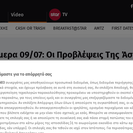
Video
ΎΧΗΣ
CASH OR TRASH
BREAKFAST@STAR
ΑΜΤΖ
FIRST DATE
μερα 09/07: Οι Προβλέψεις Tης Ά
ideo
προβλέψεις της Άσης Μπήλιου
μαστε για το απόρρητό σας
603
συνεργάτες μας αποθηκεύουμε προσωπικά δεδομένα, όπως δεδομένα περιήγησης
κά στοιχεία, και έχουμε πρόσβαση σε αυτά στη συσκευή σας. Αν επιλέξετε Αποδοχή, θ
νεργοποίηση τεχνολογιών παρακολούθησης προκειμένου να υποστηριχθούν οι σκοποί
ι παρακάτω, για τους οποίους εμείς και οι συνεργάτες μας επεξεργαζόμαστε τα δεδομέ
υπηρεσιών. Αν επιλέξετε Απόρριψη όλων όλων ή αποσύρετε τη συγκατάθεσή σας, οι ε
 θα απενεργοποιηθούν. Αν απενεργοποιηθούν οι ιχνηλάτες, ορισμένο περιεχόμενο και κά
 που βλέπετε ενδέχεται να μην είναι τόσο σχετικές με εσάς. Μπορείτε να επανεμφανίσετ
ξετε τις επιλογές σας ή να αποσύρετε τη συναίνεσή σας ανά πάσα στιγμή πατώντας τον
προτιμήσεων στο κάτω μέρος της ιστοσελίδας [ή το αιωρούμενο εικονίδιο στο κάτω α
δας, εάν υπάρχει]. Οι επιλογές σας θα τεθούν σε ισχύ στον Ιστότοπος. Για περισσότερε