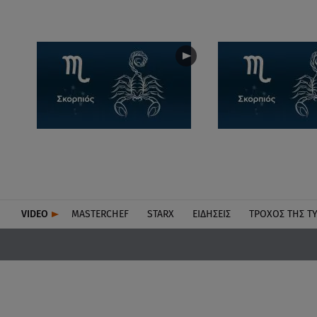
VIDEO
MASTERCHEF
STARX
ΕΙΔΉΣΕΙΣ
ΤΡΟΧΌΣ ΤΗΣ Τ