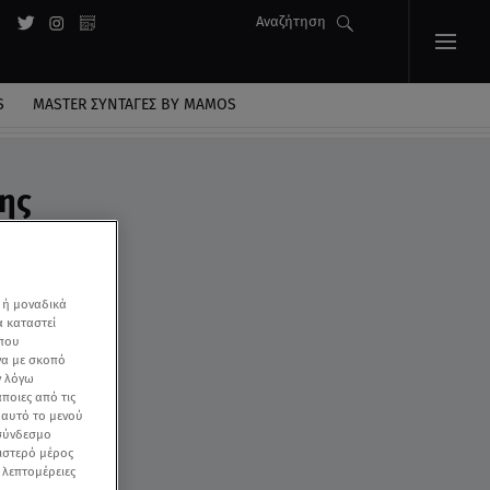
Αναζήτηση
S
MASTER ΣΥΝΤΑΓΈΣ BY MAMOS
σης
 ή μοναδικά
α καταστεί
 που
να με σκοπό
ν λόγω
ποιες από τις
ε αυτό το μενού
 σύνδεσμο
ριστερό μέρος
ς λεπτομέρειες