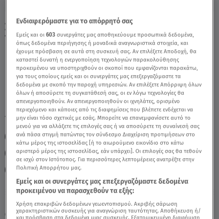
Ενδιαφερόμαστε για το απόρρητό σας
Σκορπιός Σήμερα 28/4/25: Οι Προβλέψεις
Εμείς και οι
603
συνεργάτες μας αποθηκεύουμε προσωπικά δεδομένα,
Tης Άσης Μπήλιου - Video
όπως δεδομένα περιήγησης ή μοναδικά αναγνωριστικά στοιχεία, και
έχουμε πρόσβαση σε αυτά στη συσκευή σας. Αν επιλέξετε Αποδοχή, θα
καταστεί δυνατή η ενεργοποίηση τεχνολογιών παρακολούθησης
προκειμένου να υποστηριχθούν οι σκοποί που εμφανίζονται παρακάτω,
για τους οποίους εμείς και οι συνεργάτες μας επεξεργαζόμαστε τα
δεδομένα με σκοπό την παροχή υπηρεσιών. Αν επιλέξετε Απόρριψη όλων
όλων ή αποσύρετε τη συγκατάθεσή σας, οι εν λόγω τεχνολογίες θα
απενεργοποιηθούν. Αν απενεργοποιηθούν οι ιχνηλάτες, ορισμένο
περιεχόμενο και κάποιες από τις διαφημίσεις που βλέπετε ενδέχεται να
TAGS:
μην είναι τόσο σχετικές με εσάς. Μπορείτε να επανεμφανίσετε αυτό το
ΣΚΟΡΠΙΟΣ
ΖΩΔΙΑ ΑΣΗ ΜΠΗΛΙΟΥ
ΖΩΔΙΑ
μενού για να αλλάξετε τις επιλογές σας ή να αποσύρετε τη συναίνεσή σας
ανά πάσα στιγμή πατώντας τον σύνδεσμο Διαχείριση προτιμήσεων στο
ΖΩΔΙΑ ΣΗΜΕΡΑ
ΑΣΗ ΜΠΗΛΙΟΥ
κάτω μέρος της ιστοσελίδας [ή το αιωρούμενο εικονίδιο στο κάτω
αριστερό μέρος της ιστοσελίδας, εάν υπάρχει]. Οι επιλογές σας θα τεθούν
ΑΣΤΡΟΛΟΓΙΚΕΣ ΠΡΟΒΛΕΨΕΙΣ
ΗΜΕΡΗΣΙΕΣ ΠΡΟΒΛΕΨΕΙΣ
σε ισχύ στον Ιστότοπος. Για περισσότερες λεπτομέρειες ανατρέξτε στην
Πολιτική Απορρήτου μας.
BREAKFAST@STAR
Εμείς και οι συνεργάτες μας επεξεργαζόμαστε δεδομένα
προκειμένου να παρασχεθούν τα εξής:
Πέμπτη 6 Αυγούστου 2026
Χρήση επακριβών δεδομένων γεωεντοπισμού. Ακριβής σάρωση
χαρακτηριστικών συσκευής για αναγνώριση ταυτότητας. Αποθήκευση ή/
28.04.25, 12:14
ΖΩΔΙΑ
και πρόσβαση στα δεδομένα μιας συσκευής. Εξατομικευμένη διαφήμιση