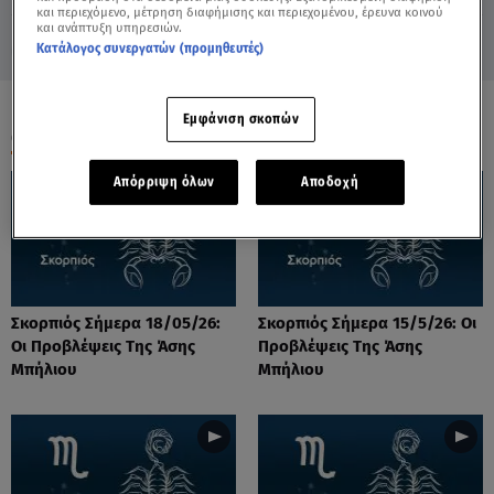
και περιεχόμενο, μέτρηση διαφήμισης και περιεχομένου, έρευνα κοινού
και ανάπτυξη υπηρεσιών.
Κατάλογος συνεργατών (προμηθευτές)
Εμφάνιση σκοπών
ΟΛΑ ΤΑ ΒΙΝΤΕΟ
Απόρριψη όλων
Αποδοχή
Σκορπιός Σήμερα 18/05/26:
Σκορπιός Σήμερα 15/5/26: Οι
Οι Προβλέψεις Tης Άσης
Προβλέψεις Tης Άσης
Μπήλιου
Μπήλιου