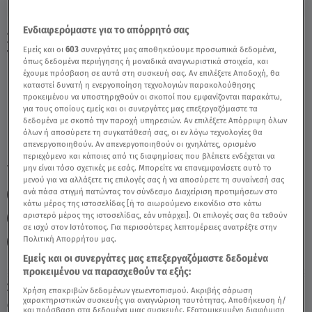
Ενδιαφερόμαστε για το απόρρητό σας
Σκορπιός Σήμερα 4/7/24: Οι Προβλέψεις
Εμείς και οι
603
συνεργάτες μας αποθηκεύουμε προσωπικά δεδομένα,
Tης Άσης Μπήλιου - Video
όπως δεδομένα περιήγησης ή μοναδικά αναγνωριστικά στοιχεία, και
έχουμε πρόσβαση σε αυτά στη συσκευή σας. Αν επιλέξετε Αποδοχή, θα
καταστεί δυνατή η ενεργοποίηση τεχνολογιών παρακολούθησης
προκειμένου να υποστηριχθούν οι σκοποί που εμφανίζονται παρακάτω,
για τους οποίους εμείς και οι συνεργάτες μας επεξεργαζόμαστε τα
δεδομένα με σκοπό την παροχή υπηρεσιών. Αν επιλέξετε Απόρριψη όλων
όλων ή αποσύρετε τη συγκατάθεσή σας, οι εν λόγω τεχνολογίες θα
απενεργοποιηθούν. Αν απενεργοποιηθούν οι ιχνηλάτες, ορισμένο
περιεχόμενο και κάποιες από τις διαφημίσεις που βλέπετε ενδέχεται να
TAGS:
μην είναι τόσο σχετικές με εσάς. Μπορείτε να επανεμφανίσετε αυτό το
ΣΚΟΡΠΙΟΣ
ΖΩΔΙΑ
ΖΩΔΙΑ ΣΗΜΕΡΑ
μενού για να αλλάξετε τις επιλογές σας ή να αποσύρετε τη συναίνεσή σας
ανά πάσα στιγμή πατώντας τον σύνδεσμο Διαχείριση προτιμήσεων στο
ΑΣΗ ΜΠΗΛΙΟΥ
ΑΣΤΡΟΛΟΓΙΚΕΣ ΠΡΟΒΛΕΨΕΙΣ
κάτω μέρος της ιστοσελίδας [ή το αιωρούμενο εικονίδιο στο κάτω
αριστερό μέρος της ιστοσελίδας, εάν υπάρχει]. Οι επιλογές σας θα τεθούν
ΖΩΔΙΑ ΑΣΗ ΜΠΗΛΙΟΥ
ΗΜΕΡΗΣΙΕΣ ΠΡΟΒΛΕΨΕΙΣ
σε ισχύ στον Ιστότοπος. Για περισσότερες λεπτομέρειες ανατρέξτε στην
Πολιτική Απορρήτου μας.
BREAKFAST@STAR
Εμείς και οι συνεργάτες μας επεξεργαζόμαστε δεδομένα
προκειμένου να παρασχεθούν τα εξής:
Σάββατο 8 Αυγούστου 2026
Χρήση επακριβών δεδομένων γεωεντοπισμού. Ακριβής σάρωση
χαρακτηριστικών συσκευής για αναγνώριση ταυτότητας. Αποθήκευση ή/
04.07.24, 12:43
ΖΩΔΙΑ
και πρόσβαση στα δεδομένα μιας συσκευής. Εξατομικευμένη διαφήμιση