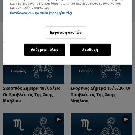
και περιεχόμενο, μέτρηση διαφήμισης και περιεχομένου, έρευνα κοινού
και ανάπτυξη υπηρεσιών.
Κατάλογος συνεργατών (προμηθευτές)
Εμφάνιση σκοπών
ΟΛΑ ΤΑ ΒΙΝΤΕΟ
Απόρριψη όλων
Αποδοχή
Σκορπιός Σήμερα 18/05/26:
Σκορπιός Σήμερα 15/5/26: Οι
Οι Προβλέψεις Tης Άσης
Προβλέψεις Tης Άσης
Μπήλιου
Μπήλιου