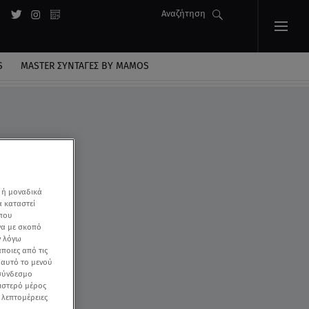
Αναζήτηση
S
MASTER ΣΥΝΤΑΓΈΣ BY MAMOS
 ή μοναδικά
α καταστεί
 που
να με σκοπό
ν λόγω
ποιες από τις
ε αυτό το μενού
 σύνδεσμο
ριστερό μέρος
ς λεπτομέρειες