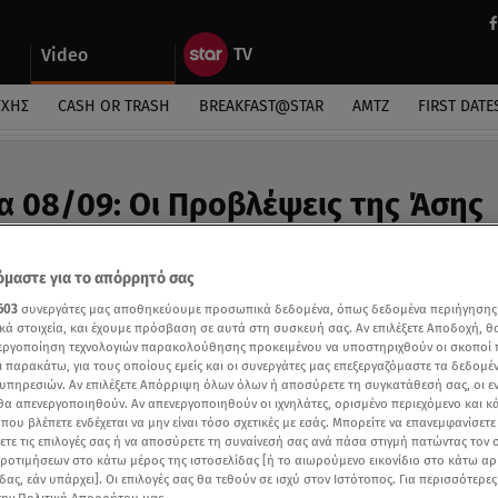
Video
ΎΧΗΣ
CASH OR TRASH
BREAKFAST@STAR
ΑΜΤΖ
FIRST DATE
α 08/09: Οι Προβλέψεις της Άσης
ideo
προβλέψεις της Άσης Μπήλιου
μαστε για το απόρρητό σας
603
συνεργάτες μας αποθηκεύουμε προσωπικά δεδομένα, όπως δεδομένα περιήγησης
κά στοιχεία, και έχουμε πρόσβαση σε αυτά στη συσκευή σας. Αν επιλέξετε Αποδοχή, θ
νεργοποίηση τεχνολογιών παρακολούθησης προκειμένου να υποστηριχθούν οι σκοποί
ι παρακάτω, για τους οποίους εμείς και οι συνεργάτες μας επεξεργαζόμαστε τα δεδομέ
υπηρεσιών. Αν επιλέξετε Απόρριψη όλων όλων ή αποσύρετε τη συγκατάθεσή σας, οι ε
 θα απενεργοποιηθούν. Αν απενεργοποιηθούν οι ιχνηλάτες, ορισμένο περιεχόμενο και κά
 που βλέπετε ενδέχεται να μην είναι τόσο σχετικές με εσάς. Μπορείτε να επανεμφανίσετ
ξετε τις επιλογές σας ή να αποσύρετε τη συναίνεσή σας ανά πάσα στιγμή πατώντας τον
προτιμήσεων στο κάτω μέρος της ιστοσελίδας [ή το αιωρούμενο εικονίδιο στο κάτω α
δας, εάν υπάρχει]. Οι επιλογές σας θα τεθούν σε ισχύ στον Ιστότοπος. Για περισσότερε