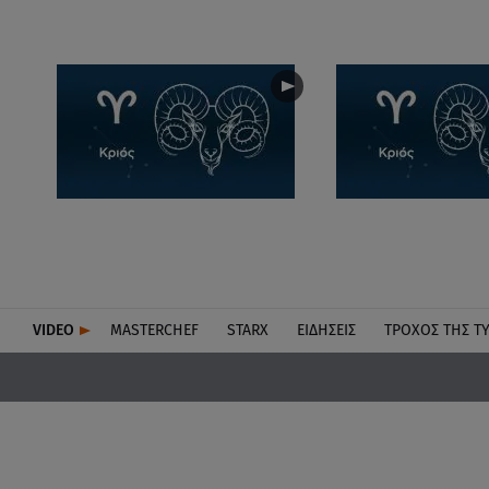
VIDEO
MASTERCHEF
STARX
ΕΙΔΉΣΕΙΣ
ΤΡΟΧΌΣ ΤΗΣ Τ