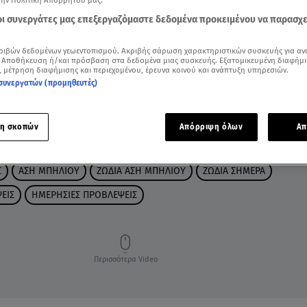
την Πολιτική Απορρήτου μας.
 οι συνεργάτες μας επεξεργαζόμαστε δεδομένα προκειμένου να παρασχ
ριβών δεδομένων γεωεντοπισμού. Ακριβής σάρωση χαρακτηριστικών συσκευής για αν
 Αποθήκευση ή/και πρόσβαση στα δεδομένα μιας συσκευής. Εξατομικευμένη διαφήμι
, μέτρηση διαφήμισης και περιεχομένου, έρευνα κοινού και ανάπτυξη υπηρεσιών.
συνεργατών (προμηθευτές)
η σκοπών
Απόρριψη όλων
Απ
Σ
ΑΣΗ ΜΠΗΛΙΟΥ
ΖΩΔΙΑ ΑΣΗ ΜΠΗΛΙΟΥ
ΖΩΔΙΑ ΣΗΜΕΡΑ
ΕΙΣ
ΗΜΕΡΗΣΙΕΣ ΠΡΟΒΛΕΨΕΙΣ
Περισσότερα Video