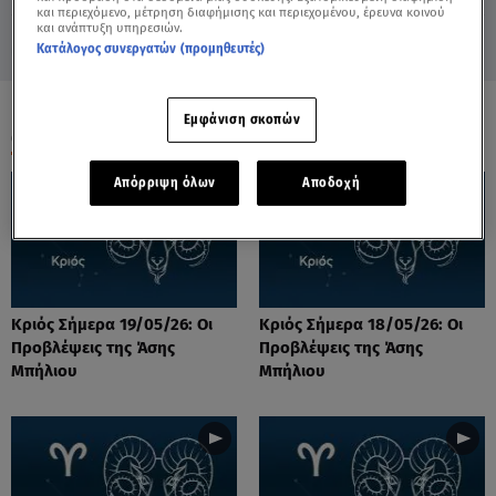
και περιεχόμενο, μέτρηση διαφήμισης και περιεχομένου, έρευνα κοινού
και ανάπτυξη υπηρεσιών.
Κατάλογος συνεργατών (προμηθευτές)
Εμφάνιση σκοπών
ΟΛΑ ΤΑ ΒΙΝΤΕΟ
Απόρριψη όλων
Αποδοχή
Κριός Σήμερα 19/05/26: Οι
Κριός Σήμερα 18/05/26: Οι
Προβλέψεις της Άσης
Προβλέψεις της Άσης
Μπήλιου
Μπήλιου