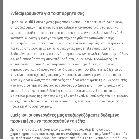
Ενδιαφερόμαστε για το απόρρητό σας
Κριός Σήμερα 13/6/25: Οι Προβλέψεις της
Εμείς και οι
603
συνεργάτες μας αποθηκεύουμε προσωπικά δεδομένα,
Άσης Μπήλιου - Video
όπως δεδομένα περιήγησης ή μοναδικά αναγνωριστικά στοιχεία, και
έχουμε πρόσβαση σε αυτά στη συσκευή σας. Αν επιλέξετε Αποδοχή, θα
καταστεί δυνατή η ενεργοποίηση τεχνολογιών παρακολούθησης
προκειμένου να υποστηριχθούν οι σκοποί που εμφανίζονται παρακάτω,
για τους οποίους εμείς και οι συνεργάτες μας επεξεργαζόμαστε τα
δεδομένα με σκοπό την παροχή υπηρεσιών. Αν επιλέξετε Απόρριψη όλων
όλων ή αποσύρετε τη συγκατάθεσή σας, οι εν λόγω τεχνολογίες θα
απενεργοποιηθούν. Αν απενεργοποιηθούν οι ιχνηλάτες, ορισμένο
περιεχόμενο και κάποιες από τις διαφημίσεις που βλέπετε ενδέχεται να
TAGS:
μην είναι τόσο σχετικές με εσάς. Μπορείτε να επανεμφανίσετε αυτό το
ΚΡΙΟΣ
ΖΩΔΙΑ ΣΗΜΕΡΑ
ΖΩΔΙΑ
μενού για να αλλάξετε τις επιλογές σας ή να αποσύρετε τη συναίνεσή σας
ανά πάσα στιγμή πατώντας τον σύνδεσμο Διαχείριση προτιμήσεων στο
ΖΩΔΙΑ ΑΣΗ ΜΠΗΛΙΟΥ
ΑΣΗ ΜΠΗΛΙΟΥ
κάτω μέρος της ιστοσελίδας [ή το αιωρούμενο εικονίδιο στο κάτω
αριστερό μέρος της ιστοσελίδας, εάν υπάρχει]. Οι επιλογές σας θα τεθούν
ΑΣΤΡΟΛΟΓΙΚΕΣ ΠΡΟΒΛΕΨΕΙΣ
ΗΜΕΡΗΣΙΕΣ ΠΡΟΒΛΕΨΕΙΣ
σε ισχύ στον Ιστότοπος. Για περισσότερες λεπτομέρειες ανατρέξτε στην
Πολιτική Απορρήτου μας.
BREAKFAST@STAR
Εμείς και οι συνεργάτες μας επεξεργαζόμαστε δεδομένα
προκειμένου να παρασχεθούν τα εξής:
Κυριακή 9 Αυγούστου 2026
Χρήση επακριβών δεδομένων γεωεντοπισμού. Ακριβής σάρωση
χαρακτηριστικών συσκευής για αναγνώριση ταυτότητας. Αποθήκευση ή/
13.06.25, 11:56
ΖΩΔΙΑ
και πρόσβαση στα δεδομένα μιας συσκευής. Εξατομικευμένη διαφήμιση