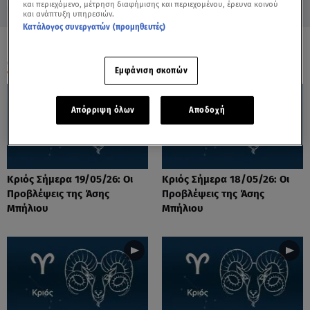
και περιεχόμενο, μέτρηση διαφήμισης και περιεχομένου, έρευνα κοινού
και ανάπτυξη υπηρεσιών.
Κατάλογος συνεργατών (προμηθευτές)
ΟΛΑ ΤΑ ΒΙΝΤΕΟ
Εμφάνιση σκοπών
Απόρριψη όλων
Αποδοχή
Κριός Σήμερα 19/05/26: Οι
Κριός Σήμερα 18/05/26: Οι
Προβλέψεις της Άσης
Προβλέψεις της Άσης
Μπήλιου
Μπήλιου