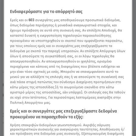
Ενδιαφερόμαστε για το απόρρητό σας
Κριός Σήμερα 13/5/25: Οι Προβλέψεις της
Εμείς και οι
603
συνεργάτες μας αποθηκεύουμε προσωπικά δεδομένα,
Άσης Μπήλιου - Video
όπως δεδομένα περιήγησης ή μοναδικά αναγνωριστικά στοιχεία, και
έχουμε πρόσβαση σε αυτά στη συσκευή σας. Αν επιλέξετε Αποδοχή, θα
καταστεί δυνατή η ενεργοποίηση τεχνολογιών παρακολούθησης
προκειμένου να υποστηριχθούν οι σκοποί που εμφανίζονται παρακάτω,
για τους οποίους εμείς και οι συνεργάτες μας επεξεργαζόμαστε τα
δεδομένα με σκοπό την παροχή υπηρεσιών. Αν επιλέξετε Απόρριψη όλων
όλων ή αποσύρετε τη συγκατάθεσή σας, οι εν λόγω τεχνολογίες θα
απενεργοποιηθούν. Αν απενεργοποιηθούν οι ιχνηλάτες, ορισμένο
περιεχόμενο και κάποιες από τις διαφημίσεις που βλέπετε ενδέχεται να
μην είναι τόσο σχετικές με εσάς. Μπορείτε να επανεμφανίσετε αυτό το
TAGS:
ΖΩΔΙΑ ΑΣΗ ΜΠΗΛΙΟΥ
ΖΩΔΙΑ
ΑΣΗ ΜΠΗΛΙΟΥ
μενού για να αλλάξετε τις επιλογές σας ή να αποσύρετε τη συναίνεσή σας
ανά πάσα στιγμή πατώντας τον σύνδεσμο Διαχείριση προτιμήσεων στο
ΖΩΔΙΑ ΣΗΜΕΡΑ
ΚΡΙΟΣ
ΑΣΤΡΟΛΟΓΙΚΕΣ ΠΡΟΒΛΕΨΕΙΣ
κάτω μέρος της ιστοσελίδας [ή το αιωρούμενο εικονίδιο στο κάτω
αριστερό μέρος της ιστοσελίδας, εάν υπάρχει]. Οι επιλογές σας θα τεθούν
ΗΜΕΡΗΣΙΕΣ ΠΡΟΒΛΕΨΕΙΣ
BREAKFAST@STAR
σε ισχύ στον Ιστότοπος. Για περισσότερες λεπτομέρειες ανατρέξτε στην
Πολιτική Απορρήτου μας.
Εμείς και οι συνεργάτες μας επεξεργαζόμαστε δεδομένα
Σάββατο 8 Αυγούστου 2026
προκειμένου να παρασχεθούν τα εξής:
13.05.25, 11:57
ΖΩΔΙΑ
Χρήση επακριβών δεδομένων γεωεντοπισμού. Ακριβής σάρωση
χαρακτηριστικών συσκευής για αναγνώριση ταυτότητας. Αποθήκευση ή/
και πρόσβαση στα δεδομένα μιας συσκευής. Εξατομικευμένη διαφήμιση