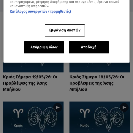
και περιεχόμενο, μέτρηση διαφήμισης και περιεχομένου, έρευνα κοινού
και ανάπτυξη υπηρεσιών.
Κατάλογος συνεργατών (προμηθευτές)
ΟΛΑ ΤΑ ΒΙΝΤΕΟ
Εμφάνιση σκοπών
Απόρριψη όλων
Αποδοχή
Κριός Σήμερα 19/05/26: Οι
Κριός Σήμερα 18/05/26: Οι
Προβλέψεις της Άσης
Προβλέψεις της Άσης
Μπήλιου
Μπήλιου