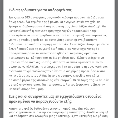
Ενδιαφερόμαστε για το απόρρητό σας
Κριός Σήμερα 13/8/24: Οι Προβλέψεις της
Εμείς και οι
603
συνεργάτες μας αποθηκεύουμε προσωπικά δεδομένα,
Άσης Μπήλιου - Video
όπως δεδομένα περιήγησης ή μοναδικά αναγνωριστικά στοιχεία, και
έχουμε πρόσβαση σε αυτά στη συσκευή σας. Αν επιλέξετε Αποδοχή, θα
καταστεί δυνατή η ενεργοποίηση τεχνολογιών παρακολούθησης
προκειμένου να υποστηριχθούν οι σκοποί που εμφανίζονται παρακάτω,
για τους οποίους εμείς και οι συνεργάτες μας επεξεργαζόμαστε τα
δεδομένα με σκοπό την παροχή υπηρεσιών. Αν επιλέξετε Απόρριψη όλων
όλων ή αποσύρετε τη συγκατάθεσή σας, οι εν λόγω τεχνολογίες θα
απενεργοποιηθούν. Αν απενεργοποιηθούν οι ιχνηλάτες, ορισμένο
περιεχόμενο και κάποιες από τις διαφημίσεις που βλέπετε ενδέχεται να
μην είναι τόσο σχετικές με εσάς. Μπορείτε να επανεμφανίσετε αυτό το
TAGS:
ΚΡΙΟΣ
ΚΡΙΟΣ ΖΩΔΙΑ
ΚΡΙΟΣ
ΑΣΗ ΜΠΗΛΙΙΟΥ
μενού για να αλλάξετε τις επιλογές σας ή να αποσύρετε τη συναίνεσή σας
ανά πάσα στιγμή πατώντας τον σύνδεσμο Διαχείριση προτιμήσεων στο
ΜΠΗΛΙΟΥ ΖΩΔΙΑ
ΠΡΟΒΛΕΨΕΙΣ ΖΩΔΙΑ
κάτω μέρος της ιστοσελίδας [ή το αιωρούμενο εικονίδιο στο κάτω
αριστερό μέρος της ιστοσελίδας, εάν υπάρχει]. Οι επιλογές σας θα τεθούν
ΗΜΕΡΗΣΙΕΣ ΠΡΟΒΛΕΨΕΙΣ
σε ισχύ στον Ιστότοπος. Για περισσότερες λεπτομέρειες ανατρέξτε στην
Πολιτική Απορρήτου μας.
Εμείς και οι συνεργάτες μας επεξεργαζόμαστε δεδομένα
Σάββατο 8 Αυγούστου 2026
προκειμένου να παρασχεθούν τα εξής:
13.08.24, 11:43
ΖΩΔΙΑ
Χρήση επακριβών δεδομένων γεωεντοπισμού. Ακριβής σάρωση
χαρακτηριστικών συσκευής για αναγνώριση ταυτότητας. Αποθήκευση ή/
και πρόσβαση στα δεδομένα μιας συσκευής. Εξατομικευμένη διαφήμιση