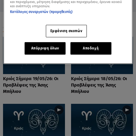
και περιεχόμενο, μέτρηση διαφήμισης και περιεχομένου, έρευνα κοινού
και ανάπτυξη υπηρεσιών.
Κατάλογος συνεργατών (προμηθευτές)
ΟΛΑ ΤΑ ΒΙΝΤΕΟ
Εμφάνιση σκοπών
Απόρριψη όλων
Αποδοχή
Κριός Σήμερα 19/05/26: Οι
Κριός Σήμερα 18/05/26: Οι
Προβλέψεις της Άσης
Προβλέψεις της Άσης
Μπήλιου
Μπήλιου