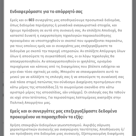
Ενδιαφερόμαστε για το απόρρητό σας
Κριός Σήμερα 29/7/24: Οι Προβλέψεις της
Εμείς και οι
603
συνεργάτες μας αποθηκεύουμε προσωπικά δεδομένα,
Άσης Μπήλιου - Video
όπως δεδομένα περιήγησης ή μοναδικά αναγνωριστικά στοιχεία, και
έχουμε πρόσβαση σε αυτά στη συσκευή σας. Αν επιλέξετε Αποδοχή, θα
καταστεί δυνατή η ενεργοποίηση τεχνολογιών παρακολούθησης
προκειμένου να υποστηριχθούν οι σκοποί που εμφανίζονται παρακάτω,
για τους οποίους εμείς και οι συνεργάτες μας επεξεργαζόμαστε τα
δεδομένα με σκοπό την παροχή υπηρεσιών. Αν επιλέξετε Απόρριψη όλων
όλων ή αποσύρετε τη συγκατάθεσή σας, οι εν λόγω τεχνολογίες θα
απενεργοποιηθούν. Αν απενεργοποιηθούν οι ιχνηλάτες, ορισμένο
περιεχόμενο και κάποιες από τις διαφημίσεις που βλέπετε ενδέχεται να
μην είναι τόσο σχετικές με εσάς. Μπορείτε να επανεμφανίσετε αυτό το
TAGS:
ΚΡΙΟΣ
ΖΩΔΙΑ
ΖΩΔΙΑ ΣΗΜΕΡΑ
ΑΣΗ ΜΠΗΛΙΟΥ
μενού για να αλλάξετε τις επιλογές σας ή να αποσύρετε τη συναίνεσή σας
ανά πάσα στιγμή πατώντας τον σύνδεσμο Διαχείριση προτιμήσεων στο
ΖΩΔΙΑ ΑΣΗ ΜΠΗΛΙΟΥ
ΑΣΤΡΟΛΟΓΙΚΕΣ ΠΡΟΒΛΕΨΕΙΣ
κάτω μέρος της ιστοσελίδας [ή το αιωρούμενο εικονίδιο στο κάτω
αριστερό μέρος της ιστοσελίδας, εάν υπάρχει]. Οι επιλογές σας θα τεθούν
ΗΜΕΡΗΣΙΕΣ ΠΡΟΒΛΕΨΕΙΣ
σε ισχύ στον Ιστότοπος. Για περισσότερες λεπτομέρειες ανατρέξτε στην
Πολιτική Απορρήτου μας.
Εμείς και οι συνεργάτες μας επεξεργαζόμαστε δεδομένα
Παρασκευή 7 Αυγούστου 2026
προκειμένου να παρασχεθούν τα εξής:
29.07.24, 10:22
ΖΩΔΙΑ
Χρήση επακριβών δεδομένων γεωεντοπισμού. Ακριβής σάρωση
χαρακτηριστικών συσκευής για αναγνώριση ταυτότητας. Αποθήκευση ή/
και πρόσβαση στα δεδομένα μιας συσκευής. Εξατομικευμένη διαφήμιση