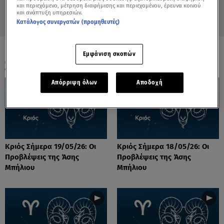
και περιεχόμενο, μέτρηση διαφήμισης και περιεχομένου, έρευνα κοινού
και ανάπτυξη υπηρεσιών.
Κατάλογος συνεργατών (προμηθευτές)
Εμφάνιση σκοπών
ΟΛΑ ΤΑ ΒΙΝΤΕΟ
Απόρριψη όλων
Αποδοχή
Κριός Σήμερα 19/05/26: Οι
Κριός Σήμερα 18/05/26: Οι
Προβλέψεις της Άσης
Προβλέψεις της Άσης
Μπήλιου
Μπήλιου