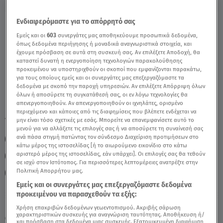
Ενδιαφερόμαστε για το απόρρητό σας
Κριός Σήμερα 7/3/24: Οι Προβλέψεις της
Εμείς και οι
603
συνεργάτες μας αποθηκεύουμε προσωπικά δεδομένα,
Άσης Μπήλιου - Video
όπως δεδομένα περιήγησης ή μοναδικά αναγνωριστικά στοιχεία, και
έχουμε πρόσβαση σε αυτά στη συσκευή σας. Αν επιλέξετε Αποδοχή, θα
καταστεί δυνατή η ενεργοποίηση τεχνολογιών παρακολούθησης
προκειμένου να υποστηριχθούν οι σκοποί που εμφανίζονται παρακάτω,
για τους οποίους εμείς και οι συνεργάτες μας επεξεργαζόμαστε τα
δεδομένα με σκοπό την παροχή υπηρεσιών. Αν επιλέξετε Απόρριψη όλων
όλων ή αποσύρετε τη συγκατάθεσή σας, οι εν λόγω τεχνολογίες θα
απενεργοποιηθούν. Αν απενεργοποιηθούν οι ιχνηλάτες, ορισμένο
περιεχόμενο και κάποιες από τις διαφημίσεις που βλέπετε ενδέχεται να
TAGS:
μην είναι τόσο σχετικές με εσάς. Μπορείτε να επανεμφανίσετε αυτό το
ΚΡΙΟΣ
ΖΩΔΙΑ
ΖΩΔΙΑ ΑΣΗ ΜΠΗΛΙΟΥ
μενού για να αλλάξετε τις επιλογές σας ή να αποσύρετε τη συναίνεσή σας
ανά πάσα στιγμή πατώντας τον σύνδεσμο Διαχείριση προτιμήσεων στο
ΖΩΔΙΑ ΣΗΜΕΡΑ
ΑΣΗ ΜΠΗΛΙΟΥ
κάτω μέρος της ιστοσελίδας [ή το αιωρούμενο εικονίδιο στο κάτω
αριστερό μέρος της ιστοσελίδας, εάν υπάρχει]. Οι επιλογές σας θα τεθούν
ΑΣΤΡΟΛΟΓΙΚΕΣ ΠΡΟΒΛΕΨΕΙΣ
ΗΜΕΡΗΣΙΕΣ ΠΡΟΒΛΕΨΕΙΣ
σε ισχύ στον Ιστότοπος. Για περισσότερες λεπτομέρειες ανατρέξτε στην
Πολιτική Απορρήτου μας.
BREAKFAST@STAR
Εμείς και οι συνεργάτες μας επεξεργαζόμαστε δεδομένα
προκειμένου να παρασχεθούν τα εξής:
Κυριακή 9 Αυγούστου 2026
Χρήση επακριβών δεδομένων γεωεντοπισμού. Ακριβής σάρωση
χαρακτηριστικών συσκευής για αναγνώριση ταυτότητας. Αποθήκευση ή/
07.03.24, 12:04
ΖΩΔΙΑ
και πρόσβαση στα δεδομένα μιας συσκευής. Εξατομικευμένη διαφήμιση