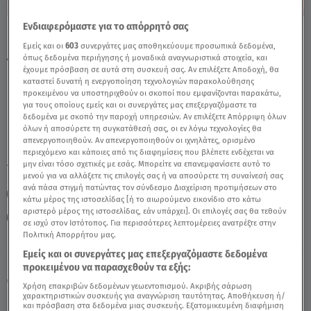
Ενδιαφερόμαστε για το απόρρητό σας
Καρκίνος Σήμερα 22/04/26: Οι Προβλέψεις
Εμείς και οι
603
συνεργάτες μας αποθηκεύουμε προσωπικά δεδομένα,
Από Την Άση Μπήλιου - Video
όπως δεδομένα περιήγησης ή μοναδικά αναγνωριστικά στοιχεία, και
έχουμε πρόσβαση σε αυτά στη συσκευή σας. Αν επιλέξετε Αποδοχή, θα
καταστεί δυνατή η ενεργοποίηση τεχνολογιών παρακολούθησης
προκειμένου να υποστηριχθούν οι σκοποί που εμφανίζονται παρακάτω,
για τους οποίους εμείς και οι συνεργάτες μας επεξεργαζόμαστε τα
δεδομένα με σκοπό την παροχή υπηρεσιών. Αν επιλέξετε Απόρριψη όλων
όλων ή αποσύρετε τη συγκατάθεσή σας, οι εν λόγω τεχνολογίες θα
απενεργοποιηθούν. Αν απενεργοποιηθούν οι ιχνηλάτες, ορισμένο
περιεχόμενο και κάποιες από τις διαφημίσεις που βλέπετε ενδέχεται να
μην είναι τόσο σχετικές με εσάς. Μπορείτε να επανεμφανίσετε αυτό το
TAGS:
ΑΣΗ ΜΠΗΛΙΟΥ
ΚΑΡΚΙΝΟΣ
ΖΩΔΙΑ ΑΣΗ ΜΠΗΛΙΟΥ
μενού για να αλλάξετε τις επιλογές σας ή να αποσύρετε τη συναίνεσή σας
ανά πάσα στιγμή πατώντας τον σύνδεσμο Διαχείριση προτιμήσεων στο
ΖΩΔΙΑ ΣΗΜΕΡΑ
ΖΩΔΙΑ
ΑΣΤΡΟΛΟΓΙΚΕΣ ΠΡΟΒΛΕΨΕΙΣ
κάτω μέρος της ιστοσελίδας [ή το αιωρούμενο εικονίδιο στο κάτω
αριστερό μέρος της ιστοσελίδας, εάν υπάρχει]. Οι επιλογές σας θα τεθούν
ΗΜΕΡΗΣΙΕΣ ΠΡΟΒΛΕΨΕΙΣ
BREAKFAST@STAR
σε ισχύ στον Ιστότοπος. Για περισσότερες λεπτομέρειες ανατρέξτε στην
Πολιτική Απορρήτου μας.
Εμείς και οι συνεργάτες μας επεξεργαζόμαστε δεδομένα
Κυριακή 9 Αυγούστου 2026
προκειμένου να παρασχεθούν τα εξής:
22.04.26, 11:52
ΖΩΔΙΑ
Χρήση επακριβών δεδομένων γεωεντοπισμού. Ακριβής σάρωση
χαρακτηριστικών συσκευής για αναγνώριση ταυτότητας. Αποθήκευση ή/
και πρόσβαση στα δεδομένα μιας συσκευής. Εξατομικευμένη διαφήμιση