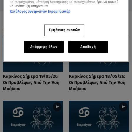
και περιεχόμενο, μέτρηση διαφήμισης και περιεχομένου, έρευνα κοινού
και ανάπτυξη υπηρεσιών.
Κατάλογος συνεργατών (προμηθευτές)
ΟΛΑ ΤΑ ΒΙΝΤΕΟ
Εμφάνιση σκοπών
Απόρριψη όλων
Αποδοχή
Καρκίνος Σήμερα 19/05/26:
Καρκίνος Σήμερα 18/05/26:
Οι Προβλέψεις Από Την Άση
Οι Προβλέψεις Από Την Άση
Μπήλιου
Μπήλιου