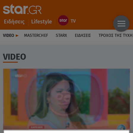
Ειδήσεις
Lifestyle
VIDEO
MASTERCHEF
STARX
ΕΙΔΉΣΕΙΣ
ΤΡΟΧΌΣ ΤΗΣ ΤΎΧΗ
VIDEO