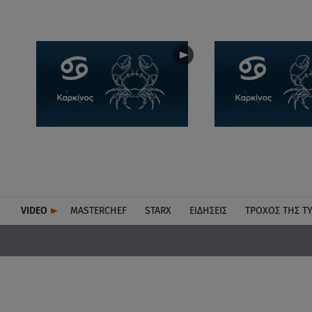
VIDEO
MASTERCHEF
STARX
ΕΙΔΉΣΕΙΣ
ΤΡΟΧΌΣ ΤΗΣ Τ