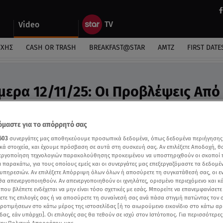
Video
ΎΧΗΣ
CASH OR TRASH
BREAKFAST@STAR
ΑΜΤΖ
FIRST DATE
μερα 12/11/25: Οι Προβλέψεις Από
λιου - Video
ροβλέψεις της Άσης Μπήλιου στο Breakfast@Star
μαστε για το απόρρητό σας
603
συνεργάτες μας αποθηκεύουμε προσωπικά δεδομένα, όπως δεδομένα περιήγησης
κά στοιχεία, και έχουμε πρόσβαση σε αυτά στη συσκευή σας. Αν επιλέξετε Αποδοχή, θ
νεργοποίηση τεχνολογιών παρακολούθησης προκειμένου να υποστηριχθούν οι σκοποί
ι παρακάτω, για τους οποίους εμείς και οι συνεργάτες μας επεξεργαζόμαστε τα δεδομέ
υπηρεσιών. Αν επιλέξετε Απόρριψη όλων όλων ή αποσύρετε τη συγκατάθεσή σας, οι ε
 θα απενεργοποιηθούν. Αν απενεργοποιηθούν οι ιχνηλάτες, ορισμένο περιεχόμενο και κά
 που βλέπετε ενδέχεται να μην είναι τόσο σχετικές με εσάς. Μπορείτε να επανεμφανίσετ
ξετε τις επιλογές σας ή να αποσύρετε τη συναίνεσή σας ανά πάσα στιγμή πατώντας τον
προτιμήσεων στο κάτω μέρος της ιστοσελίδας [ή το αιωρούμενο εικονίδιο στο κάτω α
δας, εάν υπάρχει]. Οι επιλογές σας θα τεθούν σε ισχύ στον Ιστότοπος. Για περισσότερε