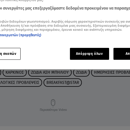
την Πολιτική Απορρήτου μας.
 οι συνεργάτες μας επεξεργαζόμαστε δεδομένα προκειμένου να παρασχ
ριβών δεδομένων γεωεντοπισμού. Ακριβής σάρωση χαρακτηριστικών συσκευής για αν
 Αποθήκευση ή/και πρόσβαση στα δεδομένα μιας συσκευής. Εξατομικευμένη διαφήμι
, μέτρηση διαφήμισης και περιεχομένου, έρευνα κοινού και ανάπτυξη υπηρεσιών.
συνεργατών (προμηθευτές)
η σκοπών
Απόρριψη όλων
Απ
ΚΑΡΚΙΝΟΣ
ΖΩΔΙΑ ΑΣΗ ΜΠΗΛΙΟΥ
ΖΩΔΙΑ
ΗΜΕΡΗΣΙΕΣ ΠΡΟΒΛΕ
ΛΟΓΙΚΕΣ ΠΡΟΒΛΕΨΕΙΣ
BREAKFAST@STAR
Περισσότερα Video