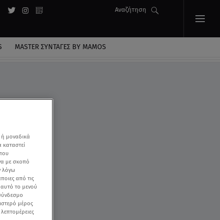
Αναζήτηση
S
MASTER ΣΥΝΤΑΓΈΣ BY MAMOS
 ή μοναδικά
α καταστεί
 που
να με σκοπό
ν λόγω
ποιες από τις
ε αυτό το μενού
 σύνδεσμο
ριστερό μέρος
ς λεπτομέρειες