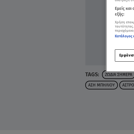
ανατρέξτε σ
Εμείς και
εξής:
Χρήση επακ
ταυτότητας.
περιεχόμενο
Κατάλογος 
Εμφάνισ
TAGS:
ΖΩΔΙΑ ΣΗΜΕΡΑ
ΑΣΗ ΜΠΗΛΙΟΥ
ΑΣΤΡΟ