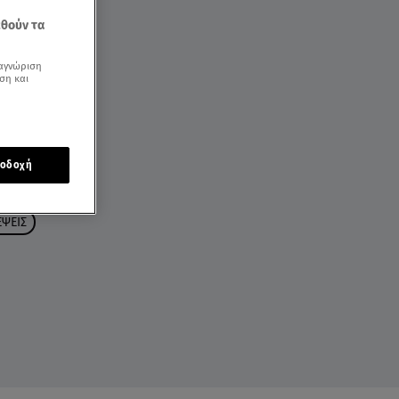
εθούν τα
αγνώριση
ση και
οδοχή
ΨΕΙΣ