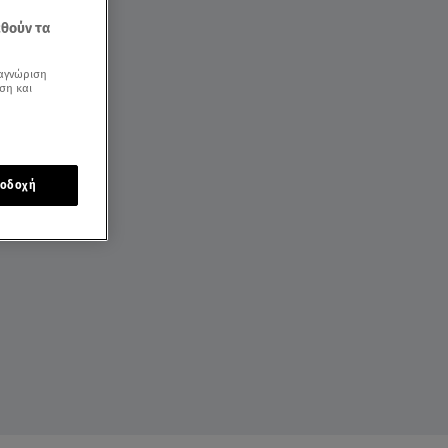
εθούν τα
αγνώριση
ση και
οδοχή