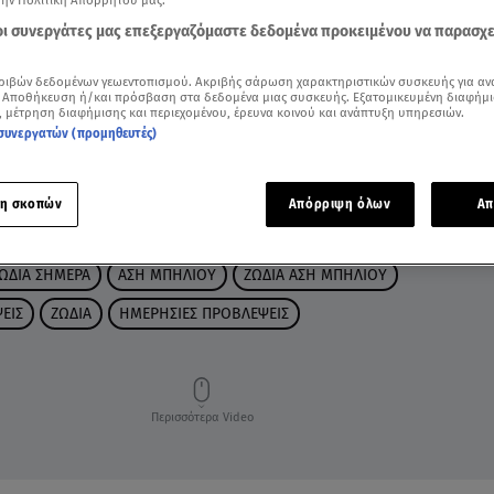
την Πολιτική Απορρήτου μας.
 οι συνεργάτες μας επεξεργαζόμαστε δεδομένα προκειμένου να παρασχ
ριβών δεδομένων γεωεντοπισμού. Ακριβής σάρωση χαρακτηριστικών συσκευής για αν
 Αποθήκευση ή/και πρόσβαση στα δεδομένα μιας συσκευής. Εξατομικευμένη διαφήμι
, μέτρηση διαφήμισης και περιεχομένου, έρευνα κοινού και ανάπτυξη υπηρεσιών.
συνεργατών (προμηθευτές)
η σκοπών
Απόρριψη όλων
Απ
ΩΔΙΑ ΣΗΜΕΡΑ
ΑΣΗ ΜΠΗΛΙΟΥ
ΖΩΔΙΑ ΑΣΗ ΜΠΗΛΙΟΥ
ΕΙΣ
ΖΩΔΙΑ
ΗΜΕΡΗΣΙΕΣ ΠΡΟΒΛΕΨΕΙΣ
Περισσότερα Video