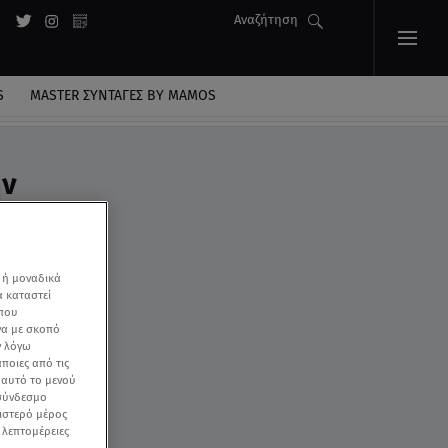
Αναζήτηση
S
MASTER ΣΥΝΤΑΓΈΣ BY MAMOS
ην
 ή μοναδικά
α καταστεί
 που
να με σκοπό
ν λόγω
ποιες από τις
ε αυτό το μενού
 σύνδεσμο
ριστερό μέρος
ς λεπτομέρειες