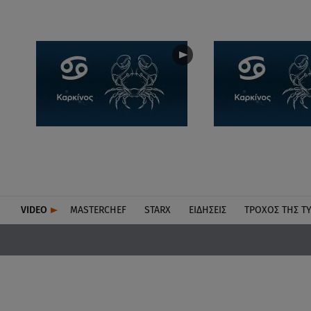
VIDEO
MASTERCHEF
STARX
ΕΙΔΉΣΕΙΣ
ΤΡΟΧΌΣ ΤΗΣ Τ