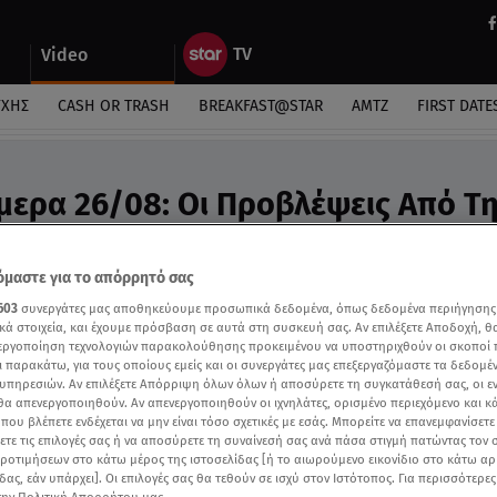
Video
ΎΧΗΣ
CASH OR TRASH
BREAKFAST@STAR
ΑΜΤΖ
FIRST DATE
μερα 26/08: Οι Προβλέψεις Από Τ
 - Video
προβλέψεις της Άσης Μπήλιου
μαστε για το απόρρητό σας
603
συνεργάτες μας αποθηκεύουμε προσωπικά δεδομένα, όπως δεδομένα περιήγησης
κά στοιχεία, και έχουμε πρόσβαση σε αυτά στη συσκευή σας. Αν επιλέξετε Αποδοχή, θ
νεργοποίηση τεχνολογιών παρακολούθησης προκειμένου να υποστηριχθούν οι σκοποί
ι παρακάτω, για τους οποίους εμείς και οι συνεργάτες μας επεξεργαζόμαστε τα δεδομέ
υπηρεσιών. Αν επιλέξετε Απόρριψη όλων όλων ή αποσύρετε τη συγκατάθεσή σας, οι ε
 θα απενεργοποιηθούν. Αν απενεργοποιηθούν οι ιχνηλάτες, ορισμένο περιεχόμενο και κά
 που βλέπετε ενδέχεται να μην είναι τόσο σχετικές με εσάς. Μπορείτε να επανεμφανίσετ
ξετε τις επιλογές σας ή να αποσύρετε τη συναίνεσή σας ανά πάσα στιγμή πατώντας τον
προτιμήσεων στο κάτω μέρος της ιστοσελίδας [ή το αιωρούμενο εικονίδιο στο κάτω α
δας, εάν υπάρχει]. Οι επιλογές σας θα τεθούν σε ισχύ στον Ιστότοπος. Για περισσότερε