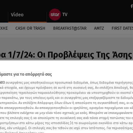
Video
ΎΧΗΣ
CASH OR TRASH
BREAKFAST@STAR
ΑΜΤΖ
FIRST DATE
ρα 1/7/24: Οι Προβλέψεις Της Άσης
ideo
ροβλέψεις της Άσης Μπήλιου στο Breakfast@Star
μαστε για το απόρρητό σας
603
συνεργάτες μας αποθηκεύουμε προσωπικά δεδομένα, όπως δεδομένα περιήγησης
κά στοιχεία, και έχουμε πρόσβαση σε αυτά στη συσκευή σας. Αν επιλέξετε Αποδοχή, θ
νεργοποίηση τεχνολογιών παρακολούθησης προκειμένου να υποστηριχθούν οι σκοποί
ι παρακάτω, για τους οποίους εμείς και οι συνεργάτες μας επεξεργαζόμαστε τα δεδομέ
υπηρεσιών. Αν επιλέξετε Απόρριψη όλων όλων ή αποσύρετε τη συγκατάθεσή σας, οι ε
 θα απενεργοποιηθούν. Αν απενεργοποιηθούν οι ιχνηλάτες, ορισμένο περιεχόμενο και κά
 που βλέπετε ενδέχεται να μην είναι τόσο σχετικές με εσάς. Μπορείτε να επανεμφανίσετ
ξετε τις επιλογές σας ή να αποσύρετε τη συναίνεσή σας ανά πάσα στιγμή πατώντας τον
προτιμήσεων στο κάτω μέρος της ιστοσελίδας [ή το αιωρούμενο εικονίδιο στο κάτω α
δας, εάν υπάρχει]. Οι επιλογές σας θα τεθούν σε ισχύ στον Ιστότοπος. Για περισσότερε