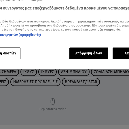
την Πολιτική Απορρήτου μας.
 οι συνεργάτες μας επεξεργαζόμαστε δεδομένα προκειμένου να παρασχ
ριβών δεδομένων γεωεντοπισμού. Ακριβής σάρωση χαρακτηριστικών συσκευής για αν
 Αποθήκευση ή/και πρόσβαση στα δεδομένα μιας συσκευής. Εξατομικευμένη διαφήμι
, μέτρηση διαφήμισης και περιεχομένου, έρευνα κοινού και ανάπτυξη υπηρεσιών.
συνεργατών (προμηθευτές)
η σκοπών
Απόρριψη όλων
Απ
Α ΣΗΜΕΡΑ
ΙΧΘΥΣ
ΙΧΘΥΕΣ
ΑΣΗ ΜΠΗΛΙΟΥ
ΖΩΔΙΑ ΑΣΗ ΜΠΗΛΙΟ
ΕΙΣ
ΗΜΕΡΗΣΙΕΣ ΠΡΟΒΛΕΨΕΙΣ
BREAKFAST@STAR
Περισσότερα Video