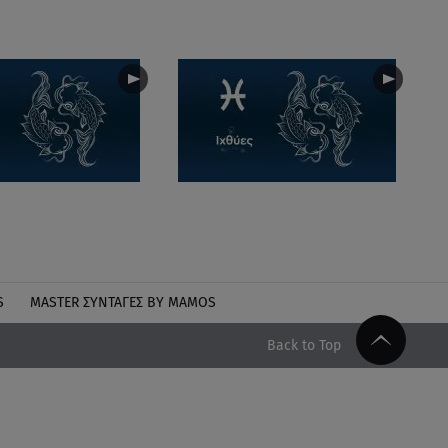
S
MASTER ΣΥΝΤΑΓΈΣ BY MAMOS
Back to Top