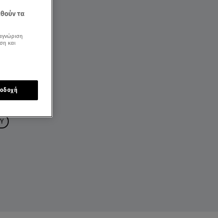
εθούν τα
αγνώριση
ση και
οδοχή
Υ