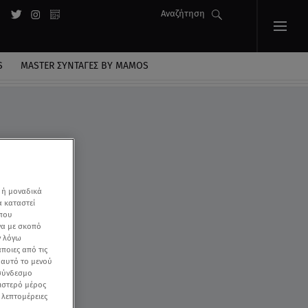
Αναζήτηση
S
MASTER ΣΥΝΤΑΓΈΣ BY MAMOS
 ή μοναδικά
α καταστεί
 που
να με σκοπό
ν λόγω
ποιες από τις
ε αυτό το μενού
 σύνδεσμο
ριστερό μέρος
ς λεπτομέρειες