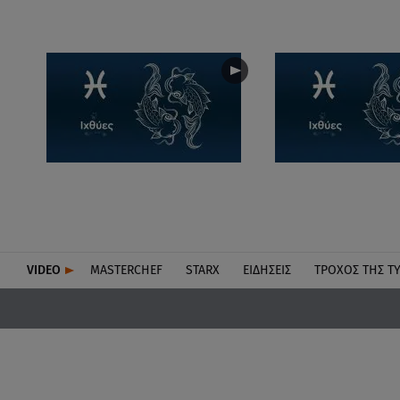
VIDEO
MASTERCHEF
STARX
ΕΙΔΉΣΕΙΣ
ΤΡΟΧΌΣ ΤΗΣ Τ