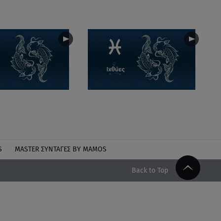
S
MASTER ΣΥΝΤΑΓΈΣ BY MAMOS
Back to Top