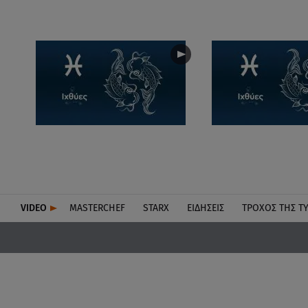
VIDEO
MASTERCHEF
STARX
ΕΙΔΉΣΕΙΣ
ΤΡΟΧΌΣ ΤΗΣ Τ