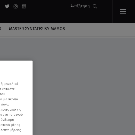
Αναζήτηση
S
MASTER ΣΥΝΤΑΓΈΣ BY MAMOS
 ή μοναδικά
α καταστεί
 που
να με σκοπό
ν λόγω
ποιες από τις
ε αυτό το μενού
 σύνδεσμο
ριστερό μέρος
ς λεπτομέρειες