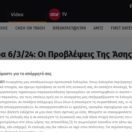
Video
ΎΧΗΣ
CASH OR TRASH
BREAKFAST@STAR
ΑΜΤΖ
FIRST DATE
ρα 6/3/24: Οι Προβλέψεις Της Άσης
ideo
ροβλέψεις της Άσης Μπήλιου στο Breakfast@Star
μαστε για το απόρρητό σας
603
συνεργάτες μας αποθηκεύουμε προσωπικά δεδομένα, όπως δεδομένα περιήγησης
κά στοιχεία, και έχουμε πρόσβαση σε αυτά στη συσκευή σας. Αν επιλέξετε Αποδοχή, θ
νεργοποίηση τεχνολογιών παρακολούθησης προκειμένου να υποστηριχθούν οι σκοποί
ι παρακάτω, για τους οποίους εμείς και οι συνεργάτες μας επεξεργαζόμαστε τα δεδομέ
υπηρεσιών. Αν επιλέξετε Απόρριψη όλων όλων ή αποσύρετε τη συγκατάθεσή σας, οι ε
 θα απενεργοποιηθούν. Αν απενεργοποιηθούν οι ιχνηλάτες, ορισμένο περιεχόμενο και κά
 που βλέπετε ενδέχεται να μην είναι τόσο σχετικές με εσάς. Μπορείτε να επανεμφανίσετ
ξετε τις επιλογές σας ή να αποσύρετε τη συναίνεσή σας ανά πάσα στιγμή πατώντας τον
προτιμήσεων στο κάτω μέρος της ιστοσελίδας [ή το αιωρούμενο εικονίδιο στο κάτω α
δας, εάν υπάρχει]. Οι επιλογές σας θα τεθούν σε ισχύ στον Ιστότοπος. Για περισσότερε