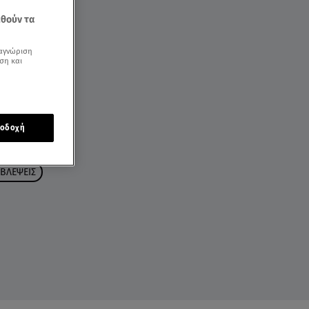
εθούν τα
αγνώριση
ση και
οδοχή
ΒΛΕΨΕΙΣ