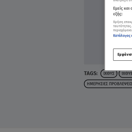
ανατρέξτε σ
Εμείς και
εξής:
Χρήση επακ
ταυτότητας.
περιεχόμενο
Κατάλογος 
Εμφάνισ
TAGS:
ΙΧΘΥΣ
ΙΧΘΥ
ΗΜΕΡΗΣΙΕΣ ΠΡΟΒΛΕΨΕΙ