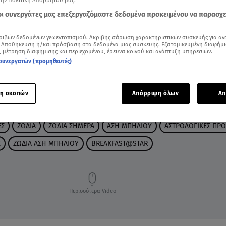
την Πολιτική Απορρήτου μας.
 οι συνεργάτες μας επεξεργαζόμαστε δεδομένα προκειμένου να παρασχ
ριβών δεδομένων γεωεντοπισμού. Ακριβής σάρωση χαρακτηριστικών συσκευής για αν
 Αποθήκευση ή/και πρόσβαση στα δεδομένα μιας συσκευής. Εξατομικευμένη διαφήμι
, μέτρηση διαφήμισης και περιεχομένου, έρευνα κοινού και ανάπτυξη υπηρεσιών.
συνεργατών (προμηθευτές)
η σκοπών
Απόρριψη όλων
Απ
ΕΣ
ΖΩΔΙΑ
ΖΩΔΙΑ ΣΗΜΕΡΑ
ΑΣΗ ΜΠΗΛΙΟΥ
ΑΣΤΡΟΛΟΓΙΚΕΣ ΠΡΟ
Σ
ΖΩΔΙΑ ΑΣΗ ΜΠΗΛΙΟΥ
BREAKFAST@STAR
Περισσότερα Video