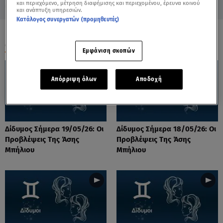
και περιεχόμενο, μέτρηση διαφήμισης και περιεχομένου, έρευνα κοινού
και ανάπτυξη υπηρεσιών.
Κατάλογος συνεργατών (προμηθευτές)
ΟΛΑ ΤΑ ΒΙΝΤΕΟ
Εμφάνιση σκοπών
Απόρριψη όλων
Αποδοχή
Δίδυμος Σήμερα 19/05/26: Οι
Δίδυμος Σήμερα 18/05/26: Οι
Προβλέψεις Της Άσης
Προβλέψεις Της Άσης
Μπήλιου
Μπήλιου