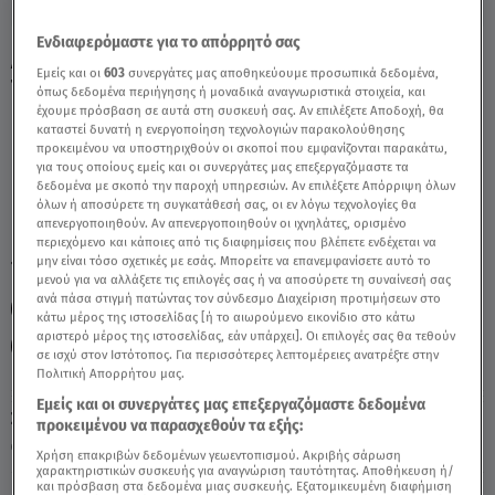
Ενδιαφερόμαστε για το απόρρητό σας
Δίδυμος Σήμερα 20/8/24: Οι Προβλέψεις
Εμείς και οι
603
συνεργάτες μας αποθηκεύουμε προσωπικά δεδομένα,
Της Άσης Μπήλιου - Video
όπως δεδομένα περιήγησης ή μοναδικά αναγνωριστικά στοιχεία, και
έχουμε πρόσβαση σε αυτά στη συσκευή σας. Αν επιλέξετε Αποδοχή, θα
καταστεί δυνατή η ενεργοποίηση τεχνολογιών παρακολούθησης
προκειμένου να υποστηριχθούν οι σκοποί που εμφανίζονται παρακάτω,
για τους οποίους εμείς και οι συνεργάτες μας επεξεργαζόμαστε τα
δεδομένα με σκοπό την παροχή υπηρεσιών. Αν επιλέξετε Απόρριψη όλων
όλων ή αποσύρετε τη συγκατάθεσή σας, οι εν λόγω τεχνολογίες θα
απενεργοποιηθούν. Αν απενεργοποιηθούν οι ιχνηλάτες, ορισμένο
περιεχόμενο και κάποιες από τις διαφημίσεις που βλέπετε ενδέχεται να
μην είναι τόσο σχετικές με εσάς. Μπορείτε να επανεμφανίσετε αυτό το
TAGS:
ΔΙΔΥΜΟΣ
ΔΙΔΥΜΟΙ
ΑΣΗ ΜΠΗΛΙΟΥ ΠΡΟΒΛΕΨΕΙΣ
μενού για να αλλάξετε τις επιλογές σας ή να αποσύρετε τη συναίνεσή σας
ανά πάσα στιγμή πατώντας τον σύνδεσμο Διαχείριση προτιμήσεων στο
ΑΣΗ ΜΠΗΛΙΟΥ ΖΩΔΙΑ
ΖΩΔΙΑ ΔΙΔΥΜΟΙ
κάτω μέρος της ιστοσελίδας [ή το αιωρούμενο εικονίδιο στο κάτω
αριστερό μέρος της ιστοσελίδας, εάν υπάρχει]. Οι επιλογές σας θα τεθούν
ΗΜΕΡΗΣΙΕΣ ΠΡΟΒΛΕΨΕΙΣ
σε ισχύ στον Ιστότοπος. Για περισσότερες λεπτομέρειες ανατρέξτε στην
Πολιτική Απορρήτου μας.
Εμείς και οι συνεργάτες μας επεξεργαζόμαστε δεδομένα
Σάββατο 8 Αυγούστου 2026
προκειμένου να παρασχεθούν τα εξής:
20.08.24, 11:16
ΖΩΔΙΑ
Χρήση επακριβών δεδομένων γεωεντοπισμού. Ακριβής σάρωση
χαρακτηριστικών συσκευής για αναγνώριση ταυτότητας. Αποθήκευση ή/
και πρόσβαση στα δεδομένα μιας συσκευής. Εξατομικευμένη διαφήμιση