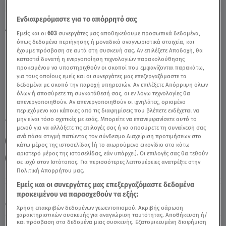
Ενδιαφερόμαστε για το απόρρητό σας
Δίδυμοι Σήμερα 3/7/24: Οι Προβλέψεις Της
Εμείς και οι
603
συνεργάτες μας αποθηκεύουμε προσωπικά δεδομένα,
Άσης Μπήλιου - Video
όπως δεδομένα περιήγησης ή μοναδικά αναγνωριστικά στοιχεία, και
έχουμε πρόσβαση σε αυτά στη συσκευή σας. Αν επιλέξετε Αποδοχή, θα
καταστεί δυνατή η ενεργοποίηση τεχνολογιών παρακολούθησης
προκειμένου να υποστηριχθούν οι σκοποί που εμφανίζονται παρακάτω,
για τους οποίους εμείς και οι συνεργάτες μας επεξεργαζόμαστε τα
δεδομένα με σκοπό την παροχή υπηρεσιών. Αν επιλέξετε Απόρριψη όλων
όλων ή αποσύρετε τη συγκατάθεσή σας, οι εν λόγω τεχνολογίες θα
απενεργοποιηθούν. Αν απενεργοποιηθούν οι ιχνηλάτες, ορισμένο
περιεχόμενο και κάποιες από τις διαφημίσεις που βλέπετε ενδέχεται να
μην είναι τόσο σχετικές με εσάς. Μπορείτε να επανεμφανίσετε αυτό το
TAGS:
ΔΙΔΥΜΟΣ
ΖΩΔΙΑ
ΖΩΔΙΑ ΑΣΗ ΜΠΗΛΙΟΥ
μενού για να αλλάξετε τις επιλογές σας ή να αποσύρετε τη συναίνεσή σας
ανά πάσα στιγμή πατώντας τον σύνδεσμο Διαχείριση προτιμήσεων στο
ΖΩΔΙΑ ΣΗΜΕΡΑ
ΑΣΗ ΜΠΗΛΙΟΥ
ΗΜΕΡΗΣΙΕΣ ΠΡΟΒΛΕΨΕΙΣ
κάτω μέρος της ιστοσελίδας [ή το αιωρούμενο εικονίδιο στο κάτω
αριστερό μέρος της ιστοσελίδας, εάν υπάρχει]. Οι επιλογές σας θα τεθούν
ΑΣΤΡΟΛΟΓΙΚΕΣ ΠΡΟΒΛΕΨΕΙΣ
BREAKFAST@STAR
σε ισχύ στον Ιστότοπος. Για περισσότερες λεπτομέρειες ανατρέξτε στην
Πολιτική Απορρήτου μας.
Εμείς και οι συνεργάτες μας επεξεργαζόμαστε δεδομένα
Πέμπτη 6 Αυγούστου 2026
προκειμένου να παρασχεθούν τα εξής:
03.07.24, 12:56
ΖΩΔΙΑ
Χρήση επακριβών δεδομένων γεωεντοπισμού. Ακριβής σάρωση
χαρακτηριστικών συσκευής για αναγνώριση ταυτότητας. Αποθήκευση ή/
και πρόσβαση στα δεδομένα μιας συσκευής. Εξατομικευμένη διαφήμιση