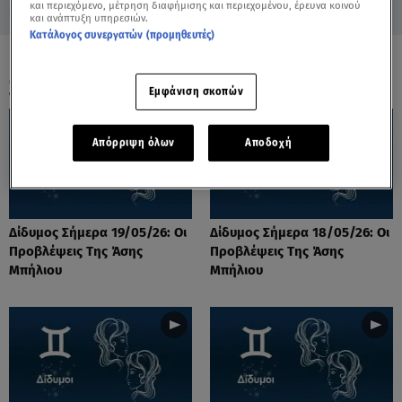
και περιεχόμενο, μέτρηση διαφήμισης και περιεχομένου, έρευνα κοινού
και ανάπτυξη υπηρεσιών.
Κατάλογος συνεργατών (προμηθευτές)
ΟΛΑ ΤΑ ΒΙΝΤΕΟ
Εμφάνιση σκοπών
Απόρριψη όλων
Αποδοχή
Δίδυμος Σήμερα 19/05/26: Οι
Δίδυμος Σήμερα 18/05/26: Οι
Προβλέψεις Της Άσης
Προβλέψεις Της Άσης
Μπήλιου
Μπήλιου