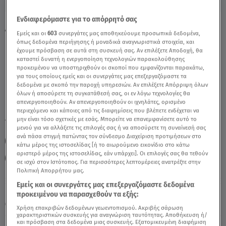
Ενδιαφερόμαστε για το απόρρητό σας
Δίδυμοι Σήμερα 7/3/24: Οι Προβλέψεις Της
Εμείς και οι
603
συνεργάτες μας αποθηκεύουμε προσωπικά δεδομένα,
Άσης Μπήλιου - Video
όπως δεδομένα περιήγησης ή μοναδικά αναγνωριστικά στοιχεία, και
έχουμε πρόσβαση σε αυτά στη συσκευή σας. Αν επιλέξετε Αποδοχή, θα
καταστεί δυνατή η ενεργοποίηση τεχνολογιών παρακολούθησης
προκειμένου να υποστηριχθούν οι σκοποί που εμφανίζονται παρακάτω,
για τους οποίους εμείς και οι συνεργάτες μας επεξεργαζόμαστε τα
δεδομένα με σκοπό την παροχή υπηρεσιών. Αν επιλέξετε Απόρριψη όλων
όλων ή αποσύρετε τη συγκατάθεσή σας, οι εν λόγω τεχνολογίες θα
απενεργοποιηθούν. Αν απενεργοποιηθούν οι ιχνηλάτες, ορισμένο
περιεχόμενο και κάποιες από τις διαφημίσεις που βλέπετε ενδέχεται να
μην είναι τόσο σχετικές με εσάς. Μπορείτε να επανεμφανίσετε αυτό το
TAGS:
ΔΙΔΥΜΟΣ
ΖΩΔΙΑ
ΖΩΔΙΑ ΑΣΗ ΜΠΗΛΙΟΥ
μενού για να αλλάξετε τις επιλογές σας ή να αποσύρετε τη συναίνεσή σας
ανά πάσα στιγμή πατώντας τον σύνδεσμο Διαχείριση προτιμήσεων στο
ΑΣΗ ΜΠΗΛΙΟΥ
ΖΩΔΙΑ ΣΗΜΕΡΑ
ΗΜΕΡΗΣΙΕΣ ΠΡΟΒΛΕΨΕΙΣ
κάτω μέρος της ιστοσελίδας [ή το αιωρούμενο εικονίδιο στο κάτω
αριστερό μέρος της ιστοσελίδας, εάν υπάρχει]. Οι επιλογές σας θα τεθούν
BREAKFAST@STAR
ΑΣΤΡΟΛΟΓΙΚΕΣ ΠΡΟΒΛΕΨΕΙΣ
σε ισχύ στον Ιστότοπος. Για περισσότερες λεπτομέρειες ανατρέξτε στην
Πολιτική Απορρήτου μας.
Εμείς και οι συνεργάτες μας επεξεργαζόμαστε δεδομένα
Πέμπτη 6 Αυγούστου 2026
προκειμένου να παρασχεθούν τα εξής:
07.03.24, 12:07
ΖΩΔΙΑ
Χρήση επακριβών δεδομένων γεωεντοπισμού. Ακριβής σάρωση
χαρακτηριστικών συσκευής για αναγνώριση ταυτότητας. Αποθήκευση ή/
και πρόσβαση στα δεδομένα μιας συσκευής. Εξατομικευμένη διαφήμιση