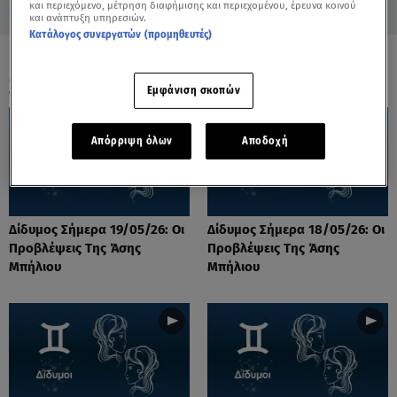
και περιεχόμενο, μέτρηση διαφήμισης και περιεχομένου, έρευνα κοινού
και ανάπτυξη υπηρεσιών.
Κατάλογος συνεργατών (προμηθευτές)
ΟΛΑ ΤΑ ΒΙΝΤΕΟ
Εμφάνιση σκοπών
Απόρριψη όλων
Αποδοχή
Δίδυμος Σήμερα 19/05/26: Οι
Δίδυμος Σήμερα 18/05/26: Οι
Προβλέψεις Της Άσης
Προβλέψεις Της Άσης
Μπήλιου
Μπήλιου