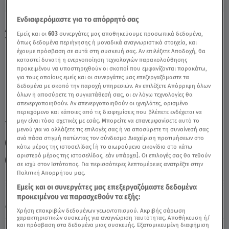
Ενδιαφερόμαστε για το απόρρητό σας
Δίδυμοι Σήμερα 28/2/24: Οι Προβλέψεις
Εμείς και οι
603
συνεργάτες μας αποθηκεύουμε προσωπικά δεδομένα,
Της Άσης Μπήλιου - Video
όπως δεδομένα περιήγησης ή μοναδικά αναγνωριστικά στοιχεία, και
έχουμε πρόσβαση σε αυτά στη συσκευή σας. Αν επιλέξετε Αποδοχή, θα
καταστεί δυνατή η ενεργοποίηση τεχνολογιών παρακολούθησης
προκειμένου να υποστηριχθούν οι σκοποί που εμφανίζονται παρακάτω,
για τους οποίους εμείς και οι συνεργάτες μας επεξεργαζόμαστε τα
δεδομένα με σκοπό την παροχή υπηρεσιών. Αν επιλέξετε Απόρριψη όλων
όλων ή αποσύρετε τη συγκατάθεσή σας, οι εν λόγω τεχνολογίες θα
απενεργοποιηθούν. Αν απενεργοποιηθούν οι ιχνηλάτες, ορισμένο
περιεχόμενο και κάποιες από τις διαφημίσεις που βλέπετε ενδέχεται να
μην είναι τόσο σχετικές με εσάς. Μπορείτε να επανεμφανίσετε αυτό το
TAGS:
ΔΙΔΥΜΟΣ
ΖΩΔΙΑ ΑΣΗ ΜΠΗΛΙΟΥ
ΖΩΔΙΑ
μενού για να αλλάξετε τις επιλογές σας ή να αποσύρετε τη συναίνεσή σας
ανά πάσα στιγμή πατώντας τον σύνδεσμο Διαχείριση προτιμήσεων στο
ΑΣΗ ΜΠΗΛΙΟΥ
ΖΩΔΙΑ ΣΗΜΕΡΑ
ΗΜΕΡΗΣΙΕΣ ΠΡΟΒΛΕΨΕΙΣ
κάτω μέρος της ιστοσελίδας [ή το αιωρούμενο εικονίδιο στο κάτω
αριστερό μέρος της ιστοσελίδας, εάν υπάρχει]. Οι επιλογές σας θα τεθούν
ΑΣΤΡΟΛΟΓΙΚΕΣ ΠΡΟΒΛΕΨΕΙΣ
BREAKFAST@STAR
σε ισχύ στον Ιστότοπος. Για περισσότερες λεπτομέρειες ανατρέξτε στην
Πολιτική Απορρήτου μας.
Εμείς και οι συνεργάτες μας επεξεργαζόμαστε δεδομένα
Κυριακή 9 Αυγούστου 2026
προκειμένου να παρασχεθούν τα εξής:
28.02.24, 12:40
ΖΩΔΙΑ
Χρήση επακριβών δεδομένων γεωεντοπισμού. Ακριβής σάρωση
χαρακτηριστικών συσκευής για αναγνώριση ταυτότητας. Αποθήκευση ή/
και πρόσβαση στα δεδομένα μιας συσκευής. Εξατομικευμένη διαφήμιση