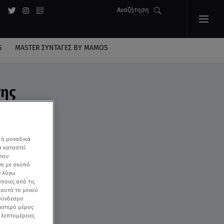
Αναζήτηση
S
MASTER ΣΥΝΤΑΓΈΣ BY MAMOS
σης
 ή μοναδικά
α καταστεί
 που
να με σκοπό
ν λόγω
ποιες από τις
ε αυτό το μενού
 σύνδεσμο
ριστερό μέρος
ς λεπτομέρειες