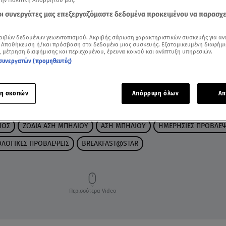
την Πολιτική Απορρήτου μας.
 οι συνεργάτες μας επεξεργαζόμαστε δεδομένα προκειμένου να παρασχ
ριβών δεδομένων γεωεντοπισμού. Ακριβής σάρωση χαρακτηριστικών συσκευής για αν
 Αποθήκευση ή/και πρόσβαση στα δεδομένα μιας συσκευής. Εξατομικευμένη διαφήμι
, μέτρηση διαφήμισης και περιεχομένου, έρευνα κοινού και ανάπτυξη υπηρεσιών.
συνεργατών (προμηθευτές)
η σκοπών
Απόρριψη όλων
Απ
ΜΟΣ
ΖΩΔΙΑ ΑΣΗ ΜΠΗΛΙΟΥ
ΑΣΗ ΜΠΗΛΙΟΥ
ΗΜΕΡΗΣΙΕΣ ΠΡΟΒΛΕΨ
ΟΛΟΓΙΚΕΣ ΠΡΟΒΛΕΨΕΙΣ
BREAKFAST@STAR
Περισσότερα Video