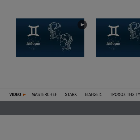
VIDEO
MASTERCHEF
STARX
ΕΙΔΉΣΕΙΣ
ΤΡΟΧΌΣ ΤΗΣ Τ