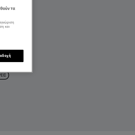
εθούν τα
αγνώριση
ση και
οδοχή
ΕΙΣ