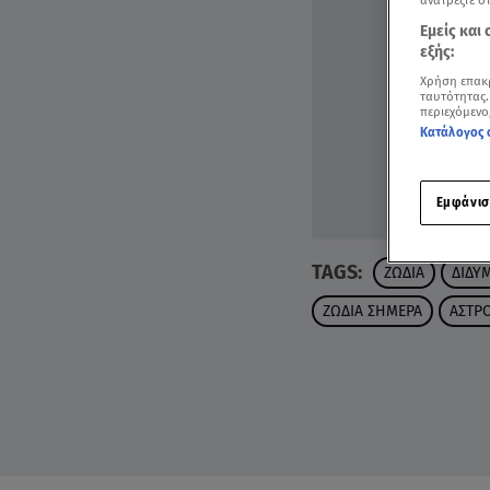
ανατρέξτε σ
Εμείς και
εξής:
Χρήση επακ
ταυτότητας.
περιεχόμενο
Κατάλογος 
Εμφάνισ
TAGS:
ΖΩΔΙΑ
ΔΙΔΥ
ΖΩΔΙΑ ΣΗΜΕΡΑ
ΑΣΤΡ