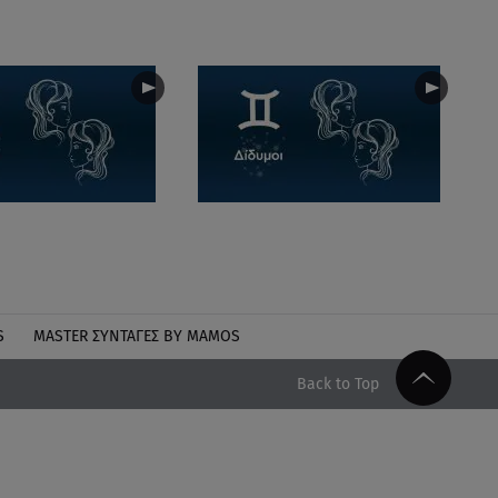
S
MASTER ΣΥΝΤΑΓΈΣ BY MAMOS
Back to Top