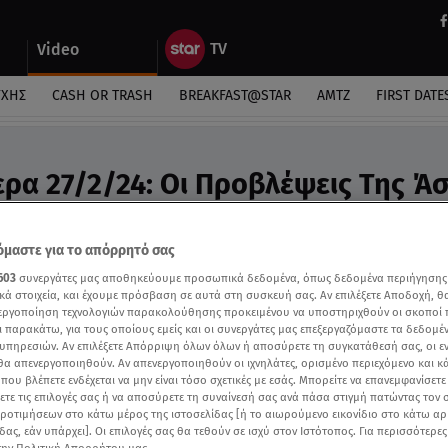
Video
ΎΧΗΣ
CASH OR TRASH
BREAKFAST@STAR
ΑΜΤΖ
FIRST DATE
ερα 27/2/24: Οι Προβλέψεις Της Ά
ideo
ροβλέψεις της Άσης Μπήλιου στο Breakfast@Star
μαστε για το απόρρητό σας
603
συνεργάτες μας αποθηκεύουμε προσωπικά δεδομένα, όπως δεδομένα περιήγησης
κά στοιχεία, και έχουμε πρόσβαση σε αυτά στη συσκευή σας. Αν επιλέξετε Αποδοχή, θ
νεργοποίηση τεχνολογιών παρακολούθησης προκειμένου να υποστηριχθούν οι σκοποί
ι παρακάτω, για τους οποίους εμείς και οι συνεργάτες μας επεξεργαζόμαστε τα δεδομέ
υπηρεσιών. Αν επιλέξετε Απόρριψη όλων όλων ή αποσύρετε τη συγκατάθεσή σας, οι ε
 θα απενεργοποιηθούν. Αν απενεργοποιηθούν οι ιχνηλάτες, ορισμένο περιεχόμενο και κά
 που βλέπετε ενδέχεται να μην είναι τόσο σχετικές με εσάς. Μπορείτε να επανεμφανίσετ
ξετε τις επιλογές σας ή να αποσύρετε τη συναίνεσή σας ανά πάσα στιγμή πατώντας τον
προτιμήσεων στο κάτω μέρος της ιστοσελίδας [ή το αιωρούμενο εικονίδιο στο κάτω α
δας, εάν υπάρχει]. Οι επιλογές σας θα τεθούν σε ισχύ στον Ιστότοπος. Για περισσότερε