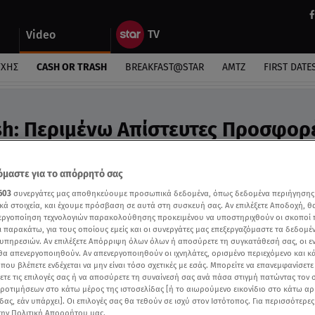
Video
ΎΧΗΣ
CASH OR TRASH
BREAKFAST@STAR
ΑΜΤΖ
FIRST DATE
sh: Περιμένω Απίστευτες Προσφορ
 - Video
μαστε για το απόρρητό σας
603
συνεργάτες μας αποθηκεύουμε προσωπικά δεδομένα, όπως δεδομένα περιήγησης
κά στοιχεία, και έχουμε πρόσβαση σε αυτά στη συσκευή σας. Αν επιλέξετε Αποδοχή, θ
νεργοποίηση τεχνολογιών παρακολούθησης προκειμένου να υποστηριχθούν οι σκοποί
ι παρακάτω, για τους οποίους εμείς και οι συνεργάτες μας επεξεργαζόμαστε τα δεδομέ
υπηρεσιών. Αν επιλέξετε Απόρριψη όλων όλων ή αποσύρετε τη συγκατάθεσή σας, οι ε
 θα απενεργοποιηθούν. Αν απενεργοποιηθούν οι ιχνηλάτες, ορισμένο περιεχόμενο και κά
 που βλέπετε ενδέχεται να μην είναι τόσο σχετικές με εσάς. Μπορείτε να επανεμφανίσετ
ξετε τις επιλογές σας ή να αποσύρετε τη συναίνεσή σας ανά πάσα στιγμή πατώντας τον
προτιμήσεων στο κάτω μέρος της ιστοσελίδας [ή το αιωρούμενο εικονίδιο στο κάτω α
δας, εάν υπάρχει]. Οι επιλογές σας θα τεθούν σε ισχύ στον Ιστότοπος. Για περισσότερε
την Πολιτική Απορρήτου μας.