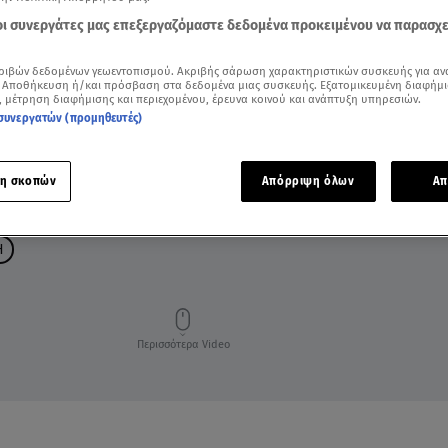
 οι συνεργάτες μας επεξεργαζόμαστε δεδομένα προκειμένου να παρασχ
ριβών δεδομένων γεωεντοπισμού. Ακριβής σάρωση χαρακτηριστικών συσκευής για αν
 Αποθήκευση ή/και πρόσβαση στα δεδομένα μιας συσκευής. Εξατομικευμένη διαφήμι
, μέτρηση διαφήμισης και περιεχομένου, έρευνα κοινού και ανάπτυξη υπηρεσιών.
συνεργατών (προμηθευτές)
η σκοπών
Απόρριψη όλων
Απ
H
Περισσότερα Video