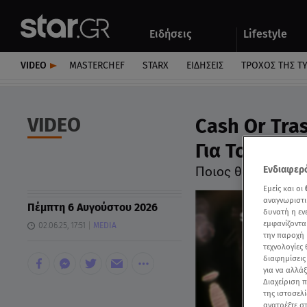
Αθλητικά
Quiz
Ειδήσεις
Lifestyle
Αυτοκίνητο
VIDEO
MASTERCHEF
STARX
ΕΙΔΉΣΕΙΣ
ΤΡΟΧΌΣ ΤΗΣ Τ
VIDEO
Cash Or Tra
Για Το Ρολόι
Ποιος θα το πάρει;
Ενδιαφερό
Εμείς και οι
αναγνωριστι
Πέμπτη 6 Αυγούστου 2026
δυνατή η ε
εμφανίζοντα
02.06.25, 17:51
MEDIA
την παροχή 
τεχνολογίες
διαφημίσεις
για να αλλά
Διαχείριση 
της ιστοσελί
ανατρέξτε σ