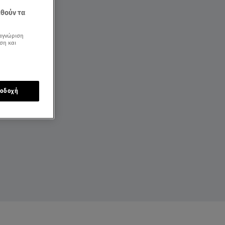
εθούν τα
αγνώριση
ση και
οδοχή