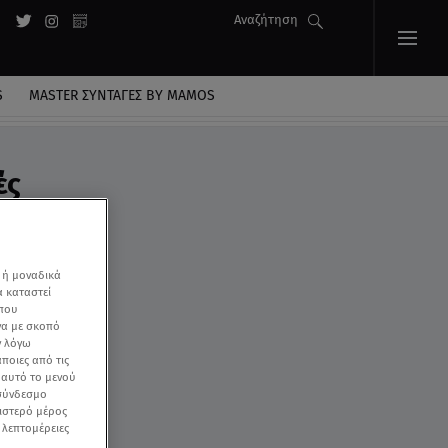
Αναζήτηση
S
MASTER ΣΥΝΤΑΓΈΣ BY MAMOS
ές
 ή μοναδικά
α καταστεί
 που
να με σκοπό
ν λόγω
ποιες από τις
ε αυτό το μενού
 σύνδεσμο
ριστερό μέρος
ς λεπτομέρειες