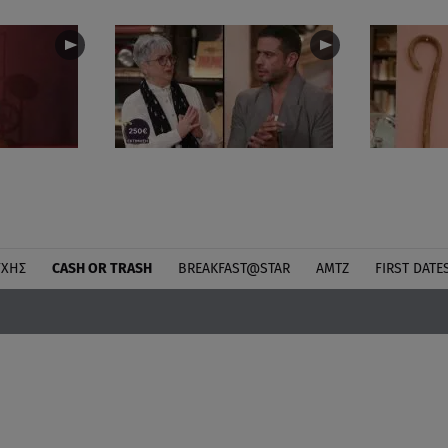
ΎΧΗΣ
CASH OR TRASH
BREAKFAST@STAR
ΑΜΤΖ
FIRST DATE