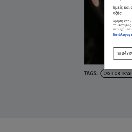
Εμείς και
εξής:
Χρήση επακ
ταυτότητας.
περιεχόμενο
Κατάλογος 
Εμφάνισ
TAGS:
CASH OR TRAS