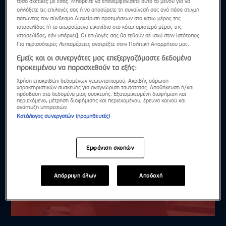
τόσο σχετικές με εσάς. Μπορείτε να επανεμφανίσετε αυτό το μενού για να
αλλάξετε τις επιλογές σας ή να αποσύρετε τη συναίνεσή σας ανά πάσα στιγμή
πατώντας τον σύνδεσμο Διαχείριση προτιμήσεων στο κάτω μέρος της
ιστοσελίδας [ή το αιωρούμενο εικονίδιο στο κάτω αριστερό μέρος της
ιστοσελίδας, εάν υπάρχει]. Οι επιλογές σας θα τεθούν σε ισχύ στον Ιστότοπος.
Για περισσότερες λεπτομέρειες ανατρέξτε στην Πολιτική Απορρήτου μας.
Εμείς και οι συνεργάτες μας επεξεργαζόμαστε δεδομένα
προκειμένου να παρασχεθούν τα εξής:
Χρήση επακριβών δεδομένων γεωεντοπισμού. Ακριβής σάρωση
χαρακτηριστικών συσκευής για αναγνώριση ταυτότητας. Αποθήκευση ή/και
πρόσβαση στα δεδομένα μιας συσκευής. Εξατομικευμένη διαφήμιση και
περιεχόμενο, μέτρηση διαφήμισης και περιεχομένου, έρευνα κοινού και
ανάπτυξη υπηρεσιών.
Κατάλογος συνεργατών (προμηθευτές)
Εμφάνιση σκοπών
Απόρριψη όλων
Αποδοχή
ΕΡΩΤΑΣ ΜΕ ΔΙΑΦΟΡΑ - Επεισόδιο 11