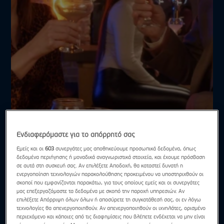
ΕΡΩΤΑΣ ΜΕ ΔΙΑΦΟΡΑ - Επεισόδιο 12
Ενδιαφερόμαστε για το απόρρητό σας
Εμείς και οι
603
συνεργάτες μας αποθηκεύουμε προσωπικά δεδομένα, όπως
δεδομένα περιήγησης ή μοναδικά αναγνωριστικά στοιχεία, και έχουμε πρόσβαση
σε αυτά στη συσκευή σας. Αν επιλέξετε Αποδοχή, θα καταστεί δυνατή η
ενεργοποίηση τεχνολογιών παρακολούθησης προκειμένου να υποστηριχθούν οι
σκοποί που εμφανίζονται παρακάτω, για τους οποίους εμείς και οι συνεργάτες
μας επεξεργαζόμαστε τα δεδομένα με σκοπό την παροχή υπηρεσιών. Αν
επιλέξετε Απόρριψη όλων όλων ή αποσύρετε τη συγκατάθεσή σας, οι εν λόγω
τεχνολογίες θα απενεργοποιηθούν. Αν απενεργοποιηθούν οι ιχνηλάτες, ορισμένο
περιεχόμενο και κάποιες από τις διαφημίσεις που βλέπετε ενδέχεται να μην είναι