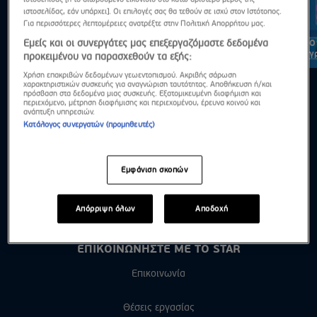
ιστοσελίδας, εάν υπάρχει]. Οι επιλογές σας θα τεθούν σε ισχύ στον Ιστότοπος.
Για περισσότερες λεπτομέρειες ανατρέξτε στην Πολιτική Απορρήτου μας.
Ο Τροχός της Τύχης - 1/7/2026 - Εσύ μπορείς να λύσεις τον
Ο
Εμείς και οι συνεργάτες μας επεξεργαζόμαστε δεδομένα
γρίφο;
γ
προκειμένου να παρασχεθούν τα εξής:
Χρήση επακριβών δεδομένων γεωεντοπισμού. Ακριβής σάρωση
χαρακτηριστικών συσκευής για αναγνώριση ταυτότητας. Αποθήκευση ή/και
πρόσβαση στα δεδομένα μιας συσκευής. Εξατομικευμένη διαφήμιση και
περιεχόμενο, μέτρηση διαφήμισης και περιεχομένου, έρευνα κοινού και
ανάπτυξη υπηρεσιών.
Κατάλογος συνεργατών (προμηθευτές)
Εμφάνιση σκοπών
Απόρριψη όλων
Αποδοχή
ΕΠΙΚΟΙΝΩΝΗΣΤΕ ΜΕ ΤΟ STAR
Επικοινωνία
Θέσεις εργασίας