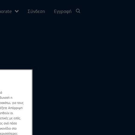
porate
Σύνδεση
Εγγραφή
υ
σίας
Channel
κά
 δυνατή η
ρακάτω, για τους
λέξετε Απόρριψη
ιηθούν οι
ετικές με εσάς.
σας ανά πάσα
κονίδιο στο
περισσότερες