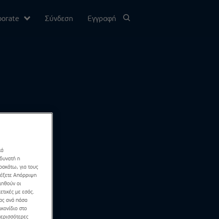
porate
Σύνδεση
Εγγραφή
υ
σίας
Channel
κά
 δυνατή η
ρακάτω, για τους
λέξετε Απόρριψη
ιηθούν οι
ετικές με εσάς.
σας ανά πάσα
κονίδιο στο
περισσότερες