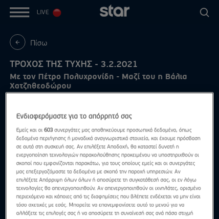
LIVE
Πίσω
ΤΡΟΧΟΣ ΤΗΣ ΤΥΧΗΣ - 3.2.2021
Με τον Πέτρο Πολυχρονίδη - Μαζί του η Βάλια
Χατζηθεοδώρου
Ενδιαφερόμαστε για το απόρρητό σας
Εμείς και οι
603
συνεργάτες μας αποθηκεύουμε προσωπικά δεδομένα, όπως
δεδομένα περιήγησης ή μοναδικά αναγνωριστικά στοιχεία, και έχουμε πρόσβαση
σε αυτά στη συσκευή σας. Αν επιλέξετε Αποδοχή, θα καταστεί δυνατή η
ενεργοποίηση τεχνολογιών παρακολούθησης προκειμένου να υποστηριχθούν οι
σκοποί που εμφανίζονται παρακάτω, για τους οποίους εμείς και οι συνεργάτες
μας επεξεργαζόμαστε τα δεδομένα με σκοπό την παροχή υπηρεσιών. Αν
επιλέξετε Απόρριψη όλων όλων ή αποσύρετε τη συγκατάθεσή σας, οι εν λόγω
τεχνολογίες θα απενεργοποιηθούν. Αν απενεργοποιηθούν οι ιχνηλάτες, ορισμένο
περιεχόμενο και κάποιες από τις διαφημίσεις που βλέπετε ενδέχεται να μην είναι
τόσο σχετικές με εσάς. Μπορείτε να επανεμφανίσετε αυτό το μενού για να
αλλάξετε τις επιλογές σας ή να αποσύρετε τη συναίνεσή σας ανά πάσα στιγμή