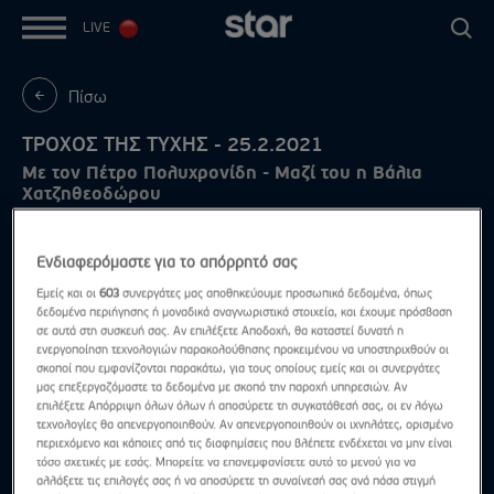
LIVE
Πίσω
ΤΡΟΧΟΣ ΤΗΣ ΤΥΧΗΣ - 25.2.2021
Με τον Πέτρο Πολυχρονίδη - Μαζί του η Βάλια
Χατζηθεοδώρου
Ενδιαφερόμαστε για το απόρρητό σας
Εμείς και οι
603
συνεργάτες μας αποθηκεύουμε προσωπικά δεδομένα, όπως
δεδομένα περιήγησης ή μοναδικά αναγνωριστικά στοιχεία, και έχουμε πρόσβαση
σε αυτά στη συσκευή σας. Αν επιλέξετε Αποδοχή, θα καταστεί δυνατή η
ενεργοποίηση τεχνολογιών παρακολούθησης προκειμένου να υποστηριχθούν οι
σκοποί που εμφανίζονται παρακάτω, για τους οποίους εμείς και οι συνεργάτες
μας επεξεργαζόμαστε τα δεδομένα με σκοπό την παροχή υπηρεσιών. Αν
επιλέξετε Απόρριψη όλων όλων ή αποσύρετε τη συγκατάθεσή σας, οι εν λόγω
τεχνολογίες θα απενεργοποιηθούν. Αν απενεργοποιηθούν οι ιχνηλάτες, ορισμένο
περιεχόμενο και κάποιες από τις διαφημίσεις που βλέπετε ενδέχεται να μην είναι
τόσο σχετικές με εσάς. Μπορείτε να επανεμφανίσετε αυτό το μενού για να
αλλάξετε τις επιλογές σας ή να αποσύρετε τη συναίνεσή σας ανά πάσα στιγμή