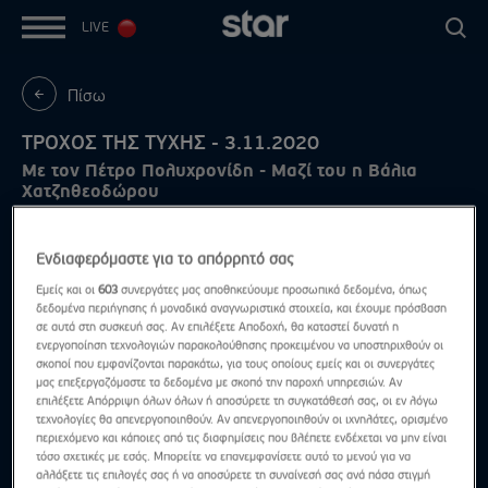
LIVE
Πίσω
ΤΡΟΧΟΣ ΤΗΣ ΤΥΧΗΣ - 3.11.2020
Με τον Πέτρο Πολυχρονίδη - Μαζί του η Βάλια
Χατζηθεοδώρου
Ενδιαφερόμαστε για το απόρρητό σας
Εμείς και οι
603
συνεργάτες μας αποθηκεύουμε προσωπικά δεδομένα, όπως
δεδομένα περιήγησης ή μοναδικά αναγνωριστικά στοιχεία, και έχουμε πρόσβαση
σε αυτά στη συσκευή σας. Αν επιλέξετε Αποδοχή, θα καταστεί δυνατή η
ενεργοποίηση τεχνολογιών παρακολούθησης προκειμένου να υποστηριχθούν οι
σκοποί που εμφανίζονται παρακάτω, για τους οποίους εμείς και οι συνεργάτες
μας επεξεργαζόμαστε τα δεδομένα με σκοπό την παροχή υπηρεσιών. Αν
επιλέξετε Απόρριψη όλων όλων ή αποσύρετε τη συγκατάθεσή σας, οι εν λόγω
τεχνολογίες θα απενεργοποιηθούν. Αν απενεργοποιηθούν οι ιχνηλάτες, ορισμένο
περιεχόμενο και κάποιες από τις διαφημίσεις που βλέπετε ενδέχεται να μην είναι
τόσο σχετικές με εσάς. Μπορείτε να επανεμφανίσετε αυτό το μενού για να
αλλάξετε τις επιλογές σας ή να αποσύρετε τη συναίνεσή σας ανά πάσα στιγμή