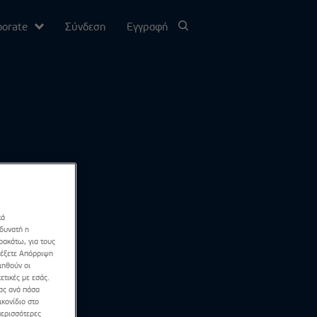
porate
Σύνδεση
Εγγραφή
υ
σίας
Channel
κά
 δυνατή η
ρακάτω, για τους
λέξετε Απόρριψη
ιηθούν οι
ετικές με εσάς.
σας ανά πάσα
κονίδιο στο
περισσότερες