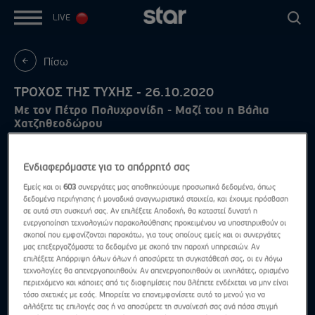
LIVE
Πίσω
ΤΡΟΧΟΣ ΤΗΣ ΤΥΧΗΣ - 26.10.2020
Με τον Πέτρο Πολυχρονίδη - Μαζί του η Βάλια
Χατζηθεοδώρου
Ενδιαφερόμαστε για το απόρρητό σας
Εμείς και οι
603
συνεργάτες μας αποθηκεύουμε προσωπικά δεδομένα, όπως
δεδομένα περιήγησης ή μοναδικά αναγνωριστικά στοιχεία, και έχουμε πρόσβαση
σε αυτά στη συσκευή σας. Αν επιλέξετε Αποδοχή, θα καταστεί δυνατή η
ενεργοποίηση τεχνολογιών παρακολούθησης προκειμένου να υποστηριχθούν οι
σκοποί που εμφανίζονται παρακάτω, για τους οποίους εμείς και οι συνεργάτες
μας επεξεργαζόμαστε τα δεδομένα με σκοπό την παροχή υπηρεσιών. Αν
επιλέξετε Απόρριψη όλων όλων ή αποσύρετε τη συγκατάθεσή σας, οι εν λόγω
τεχνολογίες θα απενεργοποιηθούν. Αν απενεργοποιηθούν οι ιχνηλάτες, ορισμένο
περιεχόμενο και κάποιες από τις διαφημίσεις που βλέπετε ενδέχεται να μην είναι
τόσο σχετικές με εσάς. Μπορείτε να επανεμφανίσετε αυτό το μενού για να
αλλάξετε τις επιλογές σας ή να αποσύρετε τη συναίνεσή σας ανά πάσα στιγμή