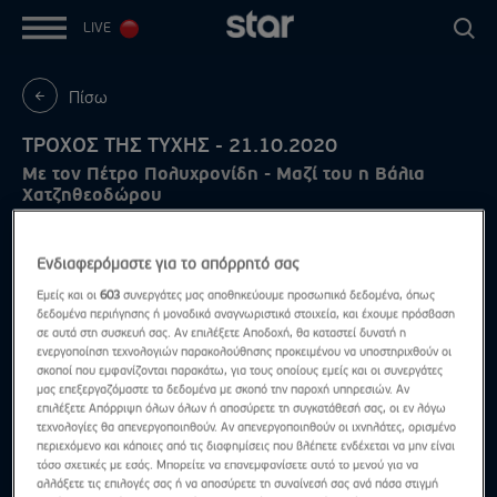
LIVE
Πίσω
ΤΡΟΧΟΣ ΤΗΣ ΤΥΧΗΣ - 21.10.2020
Με τον Πέτρο Πολυχρονίδη - Μαζί του η Βάλια
Χατζηθεοδώρου
Ενδιαφερόμαστε για το απόρρητό σας
Εμείς και οι
603
συνεργάτες μας αποθηκεύουμε προσωπικά δεδομένα, όπως
δεδομένα περιήγησης ή μοναδικά αναγνωριστικά στοιχεία, και έχουμε πρόσβαση
σε αυτά στη συσκευή σας. Αν επιλέξετε Αποδοχή, θα καταστεί δυνατή η
ενεργοποίηση τεχνολογιών παρακολούθησης προκειμένου να υποστηριχθούν οι
σκοποί που εμφανίζονται παρακάτω, για τους οποίους εμείς και οι συνεργάτες
μας επεξεργαζόμαστε τα δεδομένα με σκοπό την παροχή υπηρεσιών. Αν
επιλέξετε Απόρριψη όλων όλων ή αποσύρετε τη συγκατάθεσή σας, οι εν λόγω
τεχνολογίες θα απενεργοποιηθούν. Αν απενεργοποιηθούν οι ιχνηλάτες, ορισμένο
περιεχόμενο και κάποιες από τις διαφημίσεις που βλέπετε ενδέχεται να μην είναι
τόσο σχετικές με εσάς. Μπορείτε να επανεμφανίσετε αυτό το μενού για να
αλλάξετε τις επιλογές σας ή να αποσύρετε τη συναίνεσή σας ανά πάσα στιγμή