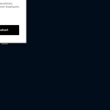
ταυτότητας.
τρηση διαφήμισης
ποδοχή
24.5.2026 - TractioN