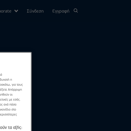
porate
Σύνδεση
Εγγραφή
υ
σίας
κά
Channel
 δυνατή η
ρακάτω, για τους
λέξετε Απόρριψη
ιηθούν οι
ετικές με εσάς.
σας ανά πάσα
κονίδιο στο
περισσότερες
ούν τα εξής: