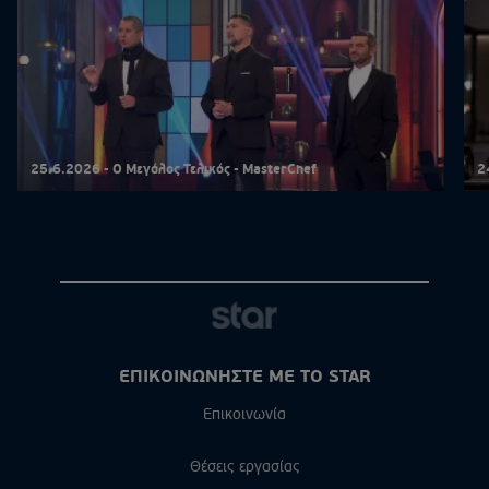
25.6.2026 - Ο Μεγάλος Τελικός - MasterChef
2
ΕΠΙΚΟΙΝΩΝΗΣΤΕ ΜΕ ΤΟ STAR
Επικοινωνία
Θέσεις εργασίας