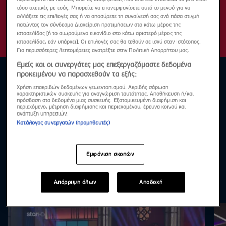
τόσο σχετικές με εσάς. Μπορείτε να επανεμφανίσετε αυτό το μενού για να
αλλάξετε τις επιλογές σας ή να αποσύρετε τη συναίνεσή σας ανά πάσα στιγμή
πατώντας τον σύνδεσμο Διαχείριση προτιμήσεων στο κάτω μέρος της
ιστοσελίδας [ή το αιωρούμενο εικονίδιο στο κάτω αριστερό μέρος της
ιστοσελίδας, εάν υπάρχει]. Οι επιλογές σας θα τεθούν σε ισχύ στον Ιστότοπος.
Για περισσότερες λεπτομέρειες ανατρέξτε στην Πολιτική Απορρήτου μας.
Εμείς και οι συνεργάτες μας επεξεργαζόμαστε δεδομένα
προκειμένου να παρασχεθούν τα εξής:
Χρήση επακριβών δεδομένων γεωεντοπισμού. Ακριβής σάρωση
χαρακτηριστικών συσκευής για αναγνώριση ταυτότητας. Αποθήκευση ή/και
πρόσβαση στα δεδομένα μιας συσκευής. Εξατομικευμένη διαφήμιση και
περιεχόμενο, μέτρηση διαφήμισης και περιεχομένου, έρευνα κοινού και
ανάπτυξη υπηρεσιών.
Κατάλογος συνεργατών (προμηθευτές)
Εμφάνιση σκοπών
Απόρριψη όλων
Αποδοχή
Επεισόδια
Δες τα όλα