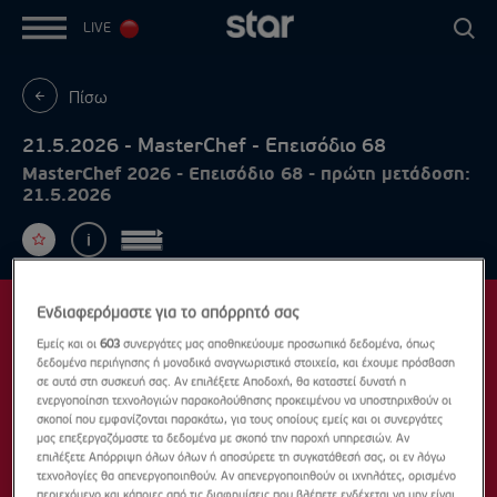
LIVE
Πίσω
21.5.2026 - MasterChef - Επεισόδιο 68
MasterChef 2026 - Επεισόδιο 68 - πρώτη μετάδοση:
21.5.2026
Ενδιαφερόμαστε για το απόρρητό σας
Εμείς και οι
603
συνεργάτες μας αποθηκεύουμε προσωπικά δεδομένα, όπως
δεδομένα περιήγησης ή μοναδικά αναγνωριστικά στοιχεία, και έχουμε πρόσβαση
σε αυτά στη συσκευή σας. Αν επιλέξετε Αποδοχή, θα καταστεί δυνατή η
ενεργοποίηση τεχνολογιών παρακολούθησης προκειμένου να υποστηριχθούν οι
σκοποί που εμφανίζονται παρακάτω, για τους οποίους εμείς και οι συνεργάτες
μας επεξεργαζόμαστε τα δεδομένα με σκοπό την παροχή υπηρεσιών. Αν
επιλέξετε Απόρριψη όλων όλων ή αποσύρετε τη συγκατάθεσή σας, οι εν λόγω
τεχνολογίες θα απενεργοποιηθούν. Αν απενεργοποιηθούν οι ιχνηλάτες, ορισμένο
περιεχόμενο και κάποιες από τις διαφημίσεις που βλέπετε ενδέχεται να μην είναι