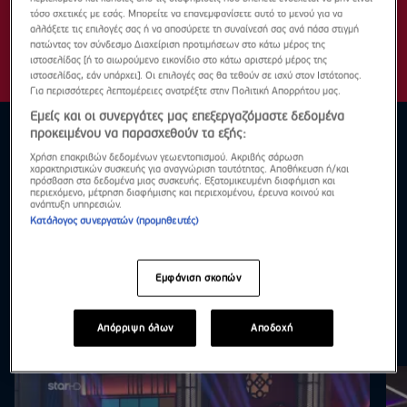
τόσο σχετικές με εσάς. Μπορείτε να επανεμφανίσετε αυτό το μενού για να
αλλάξετε τις επιλογές σας ή να αποσύρετε τη συναίνεσή σας ανά πάσα στιγμή
πατώντας τον σύνδεσμο Διαχείριση προτιμήσεων στο κάτω μέρος της
ιστοσελίδας [ή το αιωρούμενο εικονίδιο στο κάτω αριστερό μέρος της
ιστοσελίδας, εάν υπάρχει]. Οι επιλογές σας θα τεθούν σε ισχύ στον Ιστότοπος.
Για περισσότερες λεπτομέρειες ανατρέξτε στην Πολιτική Απορρήτου μας.
Εμείς και οι συνεργάτες μας επεξεργαζόμαστε δεδομένα
προκειμένου να παρασχεθούν τα εξής:
Χρήση επακριβών δεδομένων γεωεντοπισμού. Ακριβής σάρωση
χαρακτηριστικών συσκευής για αναγνώριση ταυτότητας. Αποθήκευση ή/και
πρόσβαση στα δεδομένα μιας συσκευής. Εξατομικευμένη διαφήμιση και
περιεχόμενο, μέτρηση διαφήμισης και περιεχομένου, έρευνα κοινού και
ανάπτυξη υπηρεσιών.
Κατάλογος συνεργατών (προμηθευτές)
Εμφάνιση σκοπών
Απόρριψη όλων
Αποδοχή
Επεισόδια
Δες τα όλα