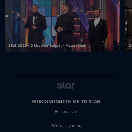
25.6.2026 - Ο Μεγάλος Τελικός - MasterChef
2
ΕΠΙΚΟΙΝΩΝΗΣΤΕ ΜΕ ΤΟ STAR
Επικοινωνία
Θέσεις εργασίας