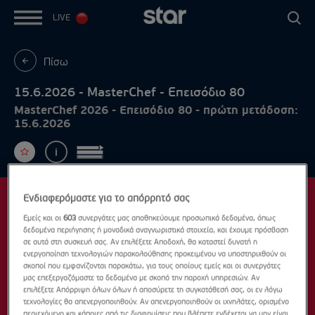
LIVE
Πίσω
15.6.2026 - MasterChef - Επεισόδιο 80
MasterChef 2026 - Επεισόδιο 80 - πρώτη μετάδοση:
15.6.2026
Ενδιαφερόμαστε για το απόρρητό σας
Εμείς και οι
603
συνεργάτες μας αποθηκεύουμε προσωπικά δεδομένα, όπως
δεδομένα περιήγησης ή μοναδικά αναγνωριστικά στοιχεία, και έχουμε πρόσβαση
σε αυτά στη συσκευή σας. Αν επιλέξετε Αποδοχή, θα καταστεί δυνατή η
ενεργοποίηση τεχνολογιών παρακολούθησης προκειμένου να υποστηριχθούν οι
σκοποί που εμφανίζονται παρακάτω, για τους οποίους εμείς και οι συνεργάτες
μας επεξεργαζόμαστε τα δεδομένα με σκοπό την παροχή υπηρεσιών. Αν
επιλέξετε Απόρριψη όλων όλων ή αποσύρετε τη συγκατάθεσή σας, οι εν λόγω
τεχνολογίες θα απενεργοποιηθούν. Αν απενεργοποιηθούν οι ιχνηλάτες, ορισμένο
περιεχόμενο και κάποιες από τις διαφημίσεις που βλέπετε ενδέχεται να μην είναι