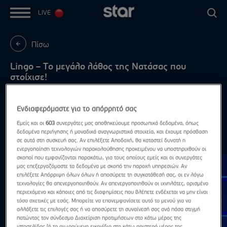
LIVE
Πίσω
Lingo – Το μεγάλο λάθος της Νατάσας που
στοίχισε!
Με τον Νίκο Μουτσινά
Ενδιαφερόμαστε για το απόρρητό σας
Εμείς και οι
603
συνεργάτες μας αποθηκεύουμε προσωπικά δεδομένα, όπως
δεδομένα περιήγησης ή μοναδικά αναγνωριστικά στοιχεία, και έχουμε πρόσβαση
Highlights
σε αυτά στη συσκευή σας. Αν επιλέξετε Αποδοχή, θα καταστεί δυνατή η
Δες τα όλα
ενεργοποίηση τεχνολογιών παρακολούθησης προκειμένου να υποστηριχθούν οι
σκοποί που εμφανίζονται παρακάτω, για τους οποίους εμείς και οι συνεργάτες
μας επεξεργαζόμαστε τα δεδομένα με σκοπό την παροχή υπηρεσιών. Αν
επιλέξετε Απόρριψη όλων όλων ή αποσύρετε τη συγκατάθεσή σας, οι εν λόγω
τεχνολογίες θα απενεργοποιηθούν. Αν απενεργοποιηθούν οι ιχνηλάτες, ορισμένο
περιεχόμενο και κάποιες από τις διαφημίσεις που βλέπετε ενδέχεται να μην είναι
τόσο σχετικές με εσάς. Μπορείτε να επανεμφανίσετε αυτό το μενού για να
αλλάξετε τις επιλογές σας ή να αποσύρετε τη συναίνεσή σας ανά πάσα στιγμή
πατώντας τον σύνδεσμο Διαχείριση προτιμήσεων στο κάτω μέρος της
ιστοσελίδας [ή το αιωρούμενο εικονίδιο στο κάτω αριστερό μέρος της