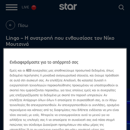
LIVE
Πίσω
Lingo – Η ανατροπή που ενθουσίασε τον Νίκο
Μουτσινά
Με τον Νίκο Μουτσινά
Ενδιαφερόμαστε για το απόρρητό σας
Εμείς και οι
603
συνεργάτες μας αποθηκεύουμε προσωπικά δεδομένα, όπως
δεδομένα περιήγησης ή μοναδικά αναγνωριστικά στοιχεία, και έχουμε πρόσβαση
Highlights
σε αυτά στη συσκευή σας. Αν επιλέξετε Αποδοχή, θα καταστεί δυνατή η
Δες τα όλα
ενεργοποίηση τεχνολογιών παρακολούθησης προκειμένου να υποστηριχθούν οι
σκοποί που εμφανίζονται παρακάτω, για τους οποίους εμείς και οι συνεργάτες
μας επεξεργαζόμαστε τα δεδομένα με σκοπό την παροχή υπηρεσιών. Αν
επιλέξετε Απόρριψη όλων όλων ή αποσύρετε τη συγκατάθεσή σας, οι εν λόγω
τεχνολογίες θα απενεργοποιηθούν. Αν απενεργοποιηθούν οι ιχνηλάτες, ορισμένο
περιεχόμενο και κάποιες από τις διαφημίσεις που βλέπετε ενδέχεται να μην είναι
τόσο σχετικές με εσάς. Μπορείτε να επανεμφανίσετε αυτό το μενού για να
αλλάξετε τις επιλογές σας ή να αποσύρετε τη συναίνεσή σας ανά πάσα στιγμή
πατώντας τον σύνδεσμο Διαχείριση προτιμήσεων στο κάτω μέρος της
ιστοσελίδας [ή το αιωρούμενο εικονίδιο στο κάτω αριστερό μέρος της